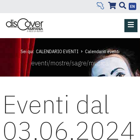
EN
Sei qui:
CALENDARIO EVENTI
Calendario eventi
eventi/mostre/sagre/musica
Eventi dal
03.06.2024