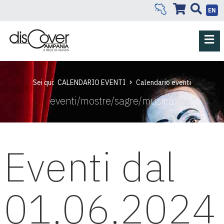
EN
Sei qui:
CALENDARIO EVENTI
Calendario eventi
eventi/mostre/sagre/musica
Eventi dal
01.06.2024