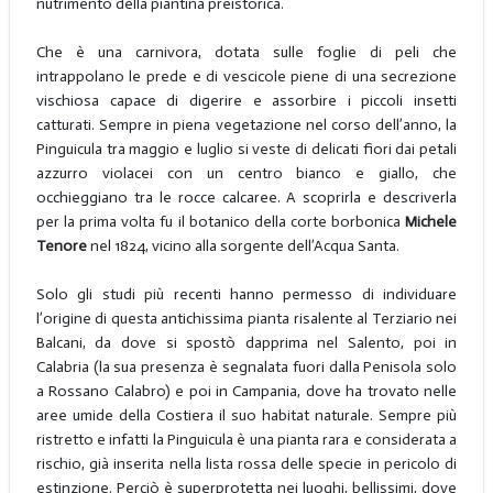
nutrimento della piantina preistorica.
Che è una carnivora, dotata sulle foglie di peli che
intrappolano le prede e di vescicole piene di una secrezione
vischiosa capace di digerire e assorbire i piccoli insetti
catturati. Sempre in piena vegetazione nel corso dell’anno, la
Pinguicula tra maggio e luglio si veste di delicati fiori dai petali
azzurro violacei con un centro bianco e giallo, che
occhieggiano tra le rocce calcaree. A scoprirla e descriverla
per la prima volta fu il botanico della corte borbonica
Michele
Tenore
nel 1824, vicino alla sorgente dell’Acqua Santa.
Solo gli studi più recenti hanno permesso di individuare
l’origine di questa antichissima pianta risalente al Terziario nei
Balcani, da dove si spostò dapprima nel Salento, poi in
Calabria (la sua presenza è segnalata fuori dalla Penisola solo
a Rossano Calabro) e poi in Campania, dove ha trovato nelle
aree umide della Costiera il suo habitat naturale. Sempre più
ristretto e infatti la Pinguicula è una pianta rara e considerata a
rischio, già inserita nella lista rossa delle specie in pericolo di
estinzione. Perciò è superprotetta nei luoghi, bellissimi, dove