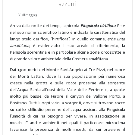
azzurri
Visite: 13329
Arriva dalla notte dei tempi, la piccola
Pinguicula hirtiflora
. E se
nel suo nome scientifico latino è indicata la caratteristica del
lungo stelo dei fiori, “hirtiflora”, in quello comune,
erba unta
amalfitana,
è evidenziato il suo areale di riferimento, la
Penisola sorrentina e in particolare alcune zone circoscritte e
di grande valore ambientale della Costiera amalfitana.
Dai 1300 metri del Monte Sant’Angelo ai Tre Pizzi, nel cuore
dei Monti Lattari, dove la sua popolazione più numerosa
cresce nella grotta e sulle rocce prossime alla sorgente
dell’Acqua Santa all’oasi della Valle delle Ferriere e, a quote
molto più basse, da Furore al canyon del Vallone Porto, a
Positano. Tutti luoghi vicini a sorgenti, dove si trovano rocce
su cui lo stillicidio perenne dell’acqua assicura alla Pinguicula
l’umidità di cui ha bisogno per vivere, in associazione ai
muschi. E anche ambienti nei quali il particolare microclima
favorisce la presenza di molti insetti, da cui proviene il