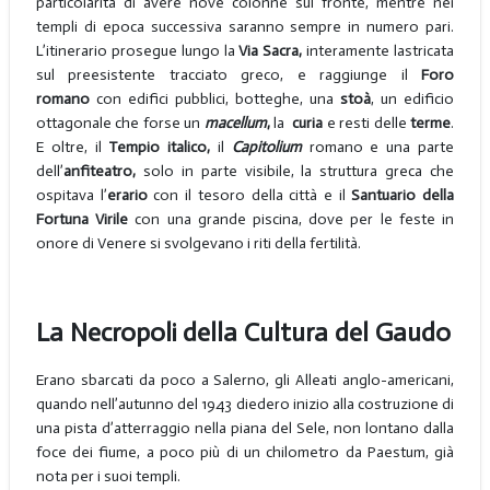
particolarità di avere nove colonne sul fronte, mentre nei
templi di epoca successiva saranno sempre in numero pari.
L’itinerario prosegue lungo la
Via Sacra,
interamente lastricata
sul preesistente tracciato greco, e raggiunge il
Foro
romano
con edifici pubblici, botteghe, una
stoà
, un edificio
ottagonale che forse un
macellum
,
la
curia
e resti delle
terme
.
E oltre, il
Tempio italico,
il
Capitolium
romano e una parte
dell’
anfiteatro,
solo in parte visibile, la struttura greca che
ospitava l’
erario
con il tesoro della città e il
Santuario della
Fortuna Virile
con una grande piscina, dove per le feste in
onore di Venere si svolgevano i riti della fertilità.
La Necropoli della Cultura del Gaudo
Erano sbarcati da poco a Salerno, gli Alleati anglo-americani,
quando nell’autunno del 1943 diedero inizio alla costruzione di
una pista d’atterraggio nella piana del Sele, non lontano dalla
foce dei fiume, a poco più di un chilometro da Paestum, già
nota per i suoi templi.