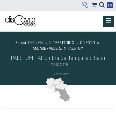
EN
Sei qui:
ESPLORA
IL TERRITORIO
CILENTO
ANDARE / VEDERE
PAESTUM
PAESTUM - All’ombra dei templi la città di
Posidone
Visite: 13253