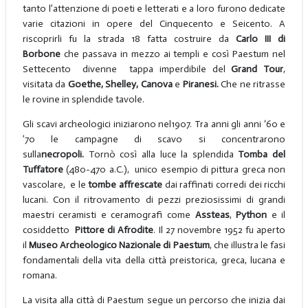
tanto l’attenzione di poeti e letterati e a loro furono dedicate
varie citazioni in opere del Cinquecento e Seicento. A
riscoprirli fu la strada 18 fatta costruire da
Carlo III di
Borbone
che passava in mezzo ai templi e così Paestum nel
Settecento divenne tappa imperdibile del
Grand Tour
,
visitata da
Goethe, Shelley, Canova
e
Piranesi.
Che ne ritrasse
le rovine in splendide tavole.
Gli scavi archeologici iniziarono nel1907. Tra anni gli anni ‘60 e
’70 le campagne di scavo si concentrarono
sulla
necropoli.
Tornò così alla luce la splendida
Tomba del
Tuffatore
(480-470
a.C.),
unico esempio di pittura greca non
vascolare, e le
tombe
affrescate
dai raffinati corredi dei ricchi
lucani. Con il ritrovamento di pezzi preziosissimi di grandi
maestri ceramisti e ceramografi come
Assteas
,
Python
e il
cosiddetto
Pittore di Afrodite
. Il 27 novembre 1952 fu aperto
il
Museo Archeologico Nazionale di Paestum
, che illustra le fasi
fondamentali della vita della città preistorica, greca, lucana e
romana.
La visita alla città di Paestum segue un percorso che inizia dai