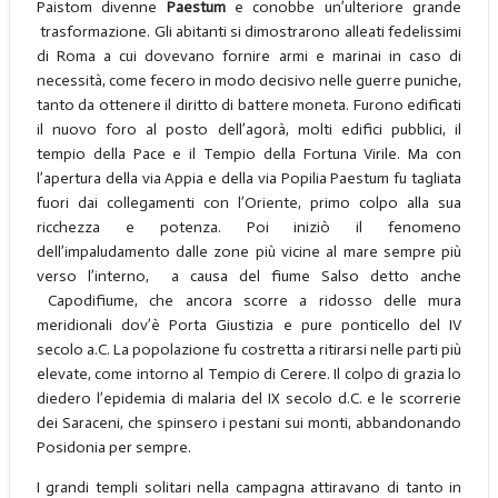
Paistom divenne
Paestum
e conobbe un’ulteriore grande
trasformazione. Gli abitanti si dimostrarono alleati fedelissimi
di Roma a cui dovevano fornire armi e marinai in caso di
necessità, come fecero in modo decisivo nelle guerre puniche,
tanto da ottenere il diritto di battere moneta. Furono edificati
il nuovo foro al posto dell’agorà, molti edifici pubblici, il
tempio della Pace e il Tempio della Fortuna Virile. Ma con
l’apertura della via Appia e della via Popilia Paestum fu tagliata
fuori dai collegamenti con l’Oriente, primo colpo alla sua
ricchezza e potenza. Poi iniziò il fenomeno
dell’impaludamento dalle zone più vicine al mare sempre più
verso l’interno, a causa del fiume Salso detto anche
Capodifiume, che ancora scorre a ridosso delle mura
meridionali dov’è Porta Giustizia e pure ponticello del IV
secolo a.C. La popolazione fu costretta a ritirarsi nelle parti più
elevate, come intorno al Tempio di Cerere. Il colpo di grazia lo
diedero l’epidemia di malaria del IX secolo d.C. e le scorrerie
dei Saraceni, che spinsero i pestani sui monti, abbandonando
Posidonia per sempre.
I grandi templi solitari nella campagna attiravano di tanto in