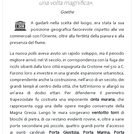
una volta magnifica».
Goethe
A guidarli nella scelta del luogo, era stata la sua
posizione geografica favorevole rispetto alle vie
commerciali con l’Oriente, oltre alla fertilità della pianura e alla
presenza del fiume.
La nuova
polis
aveva avuto un rapido sviluppo, ma il periodo
migliore arrivò nel VI secolo, in corrispondenza con la fuga dei
ricchi sibariti dalla loro città espugnata da Crotone nel 510 a.C.
Furono loro a investire in una grande espansione urbanistica,
comprendente anche la costruzione, nell’arco di un secolo, dei
grandi templi al centro della città, che tutt’intorno si allargò su
un’area di dodici ettari. Per difenderne il perimetro
trapezoidale fu costruita una imponente
cinta muraria
, che
rappresenta oggi una delle opere meglio conservate della
Magna Grecia. Lungo le mura sorgevano
ventotto torri
di
blocchi di pietra, di cui restano evidenti rovine, e, oltre a varie
porte secondarie più piccole, quattro grandi porte d’accesso
ai punti cardinali:
Porta Giustizia, Porta Marina, Porta