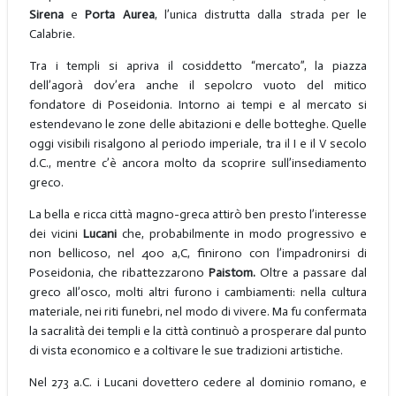
Sirena
e
Porta Aurea
, l’unica distrutta dalla strada per le
Calabrie.
Tra i templi si apriva il cosiddetto “mercato”, la piazza
dell’agorà dov’era anche il sepolcro vuoto del mitico
fondatore di Poseidonia. Intorno ai tempi e al mercato si
estendevano le zone delle abitazioni e delle botteghe. Quelle
oggi visibili risalgono al periodo imperiale, tra il I e il V secolo
d.C., mentre c’è ancora molto da scoprire sull’insediamento
greco.
La bella e ricca città magno-greca attirò ben presto l’interesse
dei vicini
Lucani
che, probabilmente in modo progressivo e
non bellicoso, nel 400 a,C, finirono con l’impadronirsi di
Poseidonia, che ribattezzarono
Paistom.
Oltre a passare dal
greco all’osco, molti altri furono i cambiamenti: nella cultura
materiale, nei riti funebri, nel modo di vivere. Ma fu confermata
la sacralità dei templi e la città continuò a prosperare dal punto
di vista economico e a coltivare le sue tradizioni artistiche.
Nel 273 a.C. i Lucani dovettero cedere al dominio romano, e