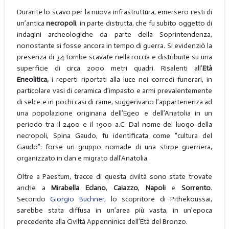
Durante lo scavo per la nuova infrastruttura, emersero resti di
un’antica
necropoli
, in parte distrutta, che fu subito oggetto di
indagini archeologiche da parte della Soprintendenza,
nonostante si fosse ancora in tempo di guerra. Si evidenziò la
presenza di 34 tombe scavate nella roccia e distribuite su una
superficie di circa 2000 metri quadri. Risalenti all’
Età
Eneolitica,
i reperti riportati alla luce nei corredi funerari, in
particolare vasi di ceramica d’impasto e armi prevalentemente
di selce e in pochi casi di rame, suggerivano l’appartenenza ad
una popolazione originaria dell’Egeo e dell’Anatolia in un
periodo tra il 2400 e il 1900 a.C. Dal nome del luogo della
necropoli, Spina Gaudo, fu identificata come “cultura del
Gaudo”: forse un gruppo nomade di una stirpe guerriera,
organizzato in clan e migrato dall’Anatolia.
Oltre a Paestum, tracce di questa civiltà sono state trovate
anche a
Mirabella Eclano
,
Caiazzo
,
Napoli
e
Sorrento
.
Secondo
Giorgio Buchner
, lo scopritore di Pithekoussai,
sarebbe stata diffusa in un’area più vasta, in un’epoca
precedente alla Civiltà Appenninica dell’Età del Bronzo.