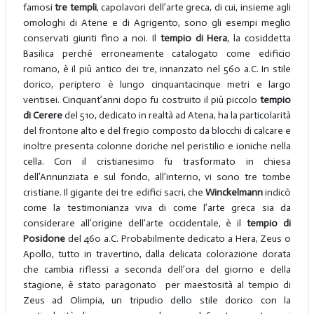
famosi
tre templi
, capolavori dell’arte greca, di cui, insieme agli
omologhi di Atene e di Agrigento, sono gli esempi meglio
conservati giunti fino a noi. Il
tempio di Hera
, la cosiddetta
Basilica perché erroneamente catalogato come edificio
romano, è il più antico dei tre, innanzato nel 560 a.C. In stile
dorico, periptero è lungo cinquantacinque metri e largo
ventisei. Cinquant’anni dopo fu costruito il più piccolo
tempio
di Cerere
del 510, dedicato in realtà ad Atena, ha la particolarità
del frontone alto e del fregio composto da blocchi di calcare e
inoltre presenta colonne doriche nel peristilio e ioniche nella
cella. Con il cristianesimo fu trasformato in chiesa
dell’Annunziata e sul fondo, all’interno, vi sono tre tombe
cristiane. Il gigante dei tre edifici sacri, che
Winckelmann
indicò
come la testimonianza viva di come l’arte greca sia da
considerare all’origine dell’arte occidentale, è il
tempio di
Posidone
del 460 a.C. Probabilmente dedicato a Hera, Zeus o
Apollo, tutto in travertino, dalla delicata colorazione dorata
che cambia riflessi a seconda dell’ora del giorno e della
stagione, è stato paragonato per maestosità al tempio di
Zeus ad Olimpia, un tripudio dello stile dorico con la