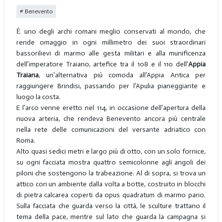
Benevento
Ė uno degli archi romani meglio conservati al mondo, che
rende omaggio in ogni millimetro dei suoi straordinari
bassorilievi di marmo alle gesta militari e alla munificenza
dell’imperatore Traiano, artefice tra il 108 e il 110 dell’
Appia
Traiana
, un’alternativa più comoda all’Appia Antica per
raggiungere Brindisi, passando per l’Apulia pianeggiante e
luogo la costa.
E l’arco venne eretto nel 114, in occasione dell’apertura della
nuova arteria, che rendeva Benevento ancora più centrale
nella rete delle comunicazioni del versante adriatico con
Roma.
Alto quasi sedici metri e largo più di otto, con un solo fornice,
su ogni facciata mostra quattro semicolonne agli angoli dei
piloni che sostengono la trabeazione. Al di sopra, si trova un
attico con un ambiente dalla volta a botte, costruito in blocchi
di pietra calcarea coperti da opus quadratum di marmo pario.
Sulla facciata che guarda verso la città, le sculture trattano il
tema della pace, mentre sul lato che guarda la campagna si