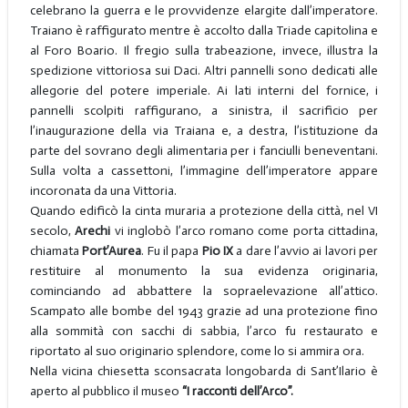
celebrano la guerra e le provvidenze elargite dall’imperatore.
Traiano è raffigurato mentre è accolto dalla Triade capitolina e
al Foro Boario. Il fregio sulla trabeazione, invece, illustra la
spedizione vittoriosa sui Daci. Altri pannelli sono dedicati alle
allegorie del potere imperiale. Ai lati interni del fornice, i
pannelli scolpiti raffigurano, a sinistra, il sacrificio per
l’inaugurazione della via Traiana e, a destra, l’istituzione da
parte del sovrano degli alimentaria per i fanciulli beneventani.
Sulla volta a cassettoni, l’immagine dell’imperatore appare
incoronata da una Vittoria.
Quando edificò la cinta muraria a protezione della città, nel VI
secolo,
Arechi
vi inglobò l’arco romano come porta cittadina,
chiamata
Port’Aurea
. Fu il papa
Pio IX
a dare l’avvio ai lavori per
restituire al monumento la sua evidenza originaria,
cominciando ad abbattere la sopraelevazione all’attico.
Scampato alle bombe del 1943 grazie ad una protezione fino
alla sommità con sacchi di sabbia, l’arco fu restaurato e
riportato al suo originario splendore, come lo si ammira ora.
Nella vicina chiesetta sconsacrata longobarda di Sant’Ilario è
aperto al pubblico il museo
“I racconti dell’Arco”.