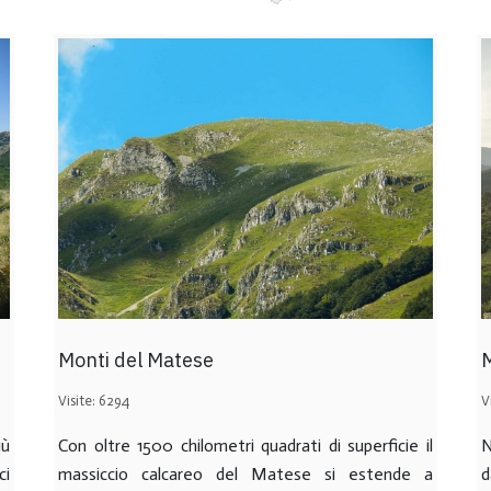
Monti del Matese
M
Visite: 6294
V
iù
Con oltre 1500 chilometri quadrati di superficie il
N
ci
massiccio calcareo del Matese si estende a
d