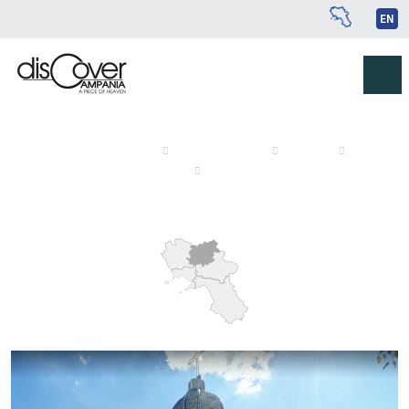
EN
Sei qui:
ESPLORA
IL TERRITORIO
SANNIO
ANDARE / VEDERE
CHIESE E SANTUARI
SANNIO
LE CHIESE