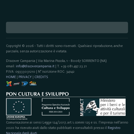
Copyright © 2026 - Tutti i diritti sono riservati. Qualsiasi riproduzione, anche
parziale, senza autorizzazione è vietata.
Discover Campania | Via Marina Piccola, 1 - 80067 SORRENTO (NA)
email:
info@discovercampania.it
| T. +39 081.497.23.21
P.IVA: 09333031210 | N° iscrizione ROC: 34142
HOME
|
PRIVACY
|
CREDITS
Comunicazione ai sensi Legge 124/2017, art.1, commi 125 e ss. l'impresa nell'anno
2020 ha ricevuto aiuti dallo stato pubblicati e consultabili presso il
Registro
Nazionale degli Aiuti
.