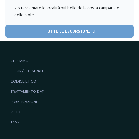
Visita via mare le località più belle della costa campana e
delle isole
TUTTE LE ESCURSIONI
CHI SIAMO
LOGIN/REGISTRATI
CODICE ETICO
TRATTAMENTO DATI
PUBBLICAZIONI
VIDEO
TAGS