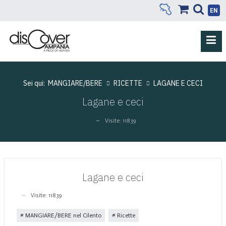
EN
Sei qui:
MANGIARE/BERE
RICETTE
LAGANE E CECI
Lagane e ceci
Visite: 11839
Lagane e ceci
Visite: 11839
MANGIARE/BERE nel Cilento
Ricette