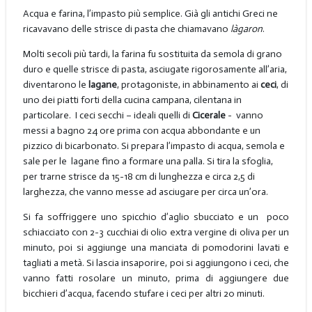
Acqua e farina, l’impasto più semplice. Già gli antichi Greci ne
ricavavano delle strisce di pasta che chiamavano
làgaron
.
Molti secoli più tardi, la farina fu sostituita da semola di grano
duro e quelle strisce di pasta, asciugate rigorosamente all’aria,
diventarono le
lagane
, protagoniste, in abbinamento ai
ceci
, di
uno dei piatti forti della cucina campana, cilentana in
particolare. I ceci secchi – ideali quelli di
Cicerale
- vanno
messi a bagno 24 ore prima con acqua abbondante e un
pizzico di bicarbonato. Si prepara l’impasto di acqua, semola e
sale per le lagane fino a formare una palla. Si tira la sfoglia,
per trarne strisce da 15-18 cm di lunghezza e circa 2,5 di
larghezza, che vanno messe ad asciugare per circa un’ora.
Si fa soffriggere uno spicchio d’aglio sbucciato e un poco
schiacciato con 2-3 cucchiai di olio extra vergine di oliva per un
minuto, poi si aggiunge una manciata di pomodorini lavati e
tagliati a metà. Si lascia insaporire, poi si aggiungono i ceci, che
vanno fatti rosolare un minuto, prima di aggiungere due
bicchieri d’acqua, facendo stufare i ceci per altri 20 minuti.