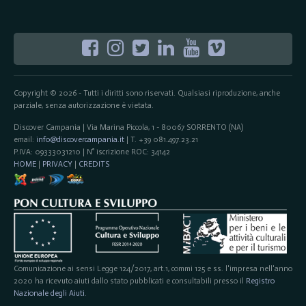
Copyright © 2026 - Tutti i diritti sono riservati. Qualsiasi riproduzione, anche
parziale, senza autorizzazione è vietata.
Discover Campania | Via Marina Piccola, 1 - 80067 SORRENTO (NA)
email:
info@discovercampania.it
| T. +39 081.497.23.21
P.IVA: 09333031210 | N° iscrizione ROC: 34142
HOME
|
PRIVACY
|
CREDITS
Comunicazione ai sensi Legge 124/2017, art.1, commi 125 e ss. l'impresa nell'anno
2020 ha ricevuto aiuti dallo stato pubblicati e consultabili presso il
Registro
Nazionale degli Aiuti
.