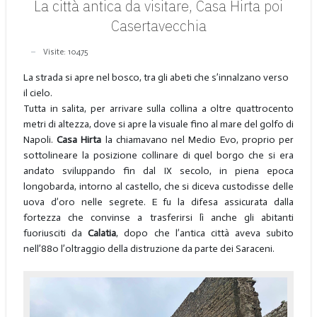
La città antica da visitare, Casa Hirta poi
Casertavecchia
Visite: 10475
La strada si apre nel bosco, tra gli abeti che s’innalzano verso
il cielo.
Tutta in salita, per arrivare sulla collina a oltre quattrocento
metri di altezza, dove si apre la visuale fino al mare del golfo di
Napoli.
Casa Hirta
la chiamavano nel Medio Evo, proprio per
sottolineare la posizione collinare di quel borgo che si era
andato sviluppando fin dal IX secolo, in piena epoca
longobarda, intorno al castello, che si diceva custodisse delle
uova d’oro nelle segrete. E fu la difesa assicurata dalla
fortezza che convinse a trasferirsi lì anche gli abitanti
fuoriusciti da
Calatia
, dopo che l’antica città aveva subito
nell’880 l’oltraggio della distruzione da parte dei Saraceni.