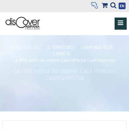
EN
Sei qui:
ESPLORA
IL TERRITORIO
CAMPANIA FELIX
CASERTA
La città antica da visitare, Casa Hirta poi Casertavecchia
La città antica da visitare, Casa Hirta poi
Casertavecchia