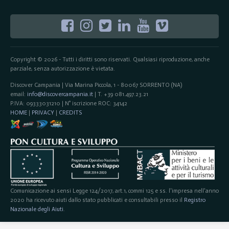
Copyright © 2026 - Tutti i diritti sono riservati. Qualsiasi riproduzione, anche
parziale, senza autorizzazione è vietata.
Discover Campania | Via Marina Piccola, 1 - 80067 SORRENTO (NA)
email:
info@discovercampania.it
| T. +39 081.497.23.21
P.IVA: 09333031210 | N° iscrizione ROC: 34142
HOME
|
PRIVACY
|
CREDITS
Comunicazione ai sensi Legge 124/2017, art.1, commi 125 e ss. l'impresa nell'anno
2020 ha ricevuto aiuti dallo stato pubblicati e consultabili presso il
Registro
Nazionale degli Aiuti
.