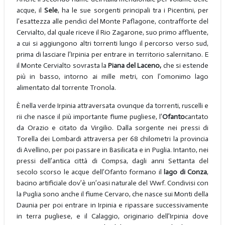
acque, il
Sele
, ha le sue sorgenti principali tra i Picentini, per
l’esattezza alle pendici del Monte Paflagone, contrafforte del
Cervialto, dal quale riceve il Rio Zagarone, suo primo affluente,
a cui si aggiungono altri torrenti lungo il percorso verso sud,
prima di lasciare l’Irpinia per entrare in territorio salernitano. E
il Monte Cervialto sovrasta la
Piana del Laceno,
che
si estende
più in basso, intorno ai mille metri, con l’omonimo lago
alimentato dal torrente Tronola.
È nella verde Irpinia attraversata ovunque da torrenti, ruscelli e
rii che nasce il più importante fiume pugliese, l’
Ofanto
cantato
da Orazio e citato da Virgilio. Dalla sorgente nei pressi di
Torella dei Lombardi attraversa per 68 chilometri la provincia
di Avellino, per poi passare in Basilicata e in Puglia. Intanto, nei
pressi dell’antica città di Compsa, dagli anni Settanta del
secolo scorso le acque dell’Ofanto formano il
lago di Conza
,
bacino artificiale dov’è un’oasi naturale del Wwf. Condivisi con
la Puglia sono anche il fiume Cervaro, che nasce sui Monti della
Daunia per poi entrare in Irpinia e ripassare successivamente
in terra pugliese, e il Calaggio, originario dell’Irpinia dove