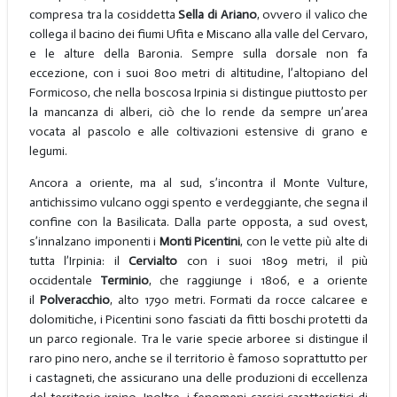
compresa tra la cosiddetta
Sella di Ariano
, ovvero il valico che
collega il bacino dei fiumi Ufita e Miscano alla valle del Cervaro,
e le alture della Baronia. Sempre sulla dorsale non fa
eccezione, con i suoi 800 metri di altitudine, l’altopiano del
Formicoso, che nella boscosa Irpinia si distingue piuttosto per
la mancanza di alberi, ciò che lo rende da sempre un’area
vocata al pascolo e alle coltivazioni estensive di grano e
legumi.
Ancora a oriente, ma al sud, s’incontra il Monte Vulture,
antichissimo vulcano oggi spento e verdeggiante, che segna il
confine con la Basilicata. Dalla parte opposta, a sud ovest,
s’innalzano imponenti i
Monti Picentini
, con le vette più alte di
tutta l’Irpinia: il
Cervialto
con i suoi 1809 metri, il più
occidentale
Terminio
, che raggiunge i 1806, e a oriente
il
Polveracchio
, alto 1790 metri. Formati da rocce calcaree e
dolomitiche, i Picentini sono fasciati da fitti boschi protetti da
un parco regionale. Tra le varie specie arboree si distingue il
raro pino nero, anche se il territorio è famoso soprattutto per
i castagneti, che assicurano una delle produzioni di eccellenza