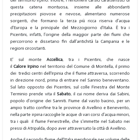
del territorio irpino. Inoltre, i fenomeni carsici caratteristici di
questa catena montuosa, insieme alle abbondanti
precipitazioni piovose e nevose, alimentano numerose
sorgenti, che formano la terza più ricca riserva d’acqua
d’Europa e la principale del Mezzogiorno d’Italia. È tra i
Picentini, infatti, l’origine della maggior parte dei fiumi che
percorrono e dissetano fin dall’antichità la Campania e le
regioni circostanti.
E’ sul monte
Accellica
, tra i Picentini, che nasce
il
Calore
Irpino
nel territorio del Comune di Montella, il primo
dei tredici centri dell’Irpinia che il fiume attraversa, scorrendo
in direzione nord, prima di entrare nel Sannio beneventano.
Sul lato opposto dei Picentini, sul colle Finestra del Monte
Terminio prende vita il
Sabato
, il cui nome deriva dai Sabini,
popolo d’origine dei Sanniti. Fiume dal vasto bacino, per un
ampio tratto confine tra le province di Avellino e Benevento,
nella parte irpina raccoglie le acque di vari corsi d’acqua minori,
tra i quali il fiume Fenestrelle, che s’immette nel Sabato nei
pressi di Atripalda, dopo aver attraversato la città di Avellino.
Anche il secondo fiume dell’Italia meridionale per volume delle