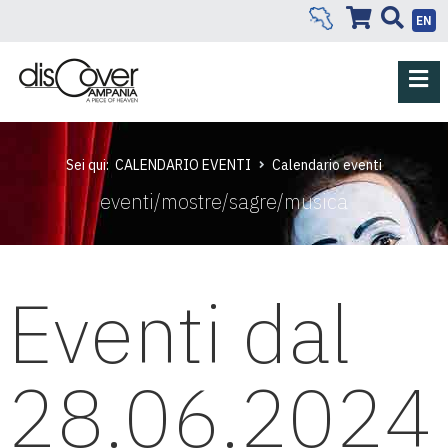
EN
Sei qui:
CALENDARIO EVENTI
Calendario eventi
eventi/mostre/sagre/musica
Eventi dal
28.06.2024