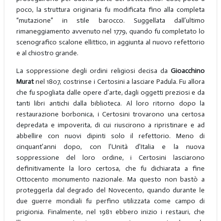
poco, la struttura originaria fu modificata fino alla completa
“mutazione” in stile barocco. Suggellata dall’ultimo
rimaneggiamento avvenuto nel 1779, quando fu completato lo
scenografico scalone ellittico, in aggiunta al nuovo refettorio
e al chiostro grande.
La soppressione degli ordini religiosi decisa da
Gioacchino
Murat
nel 1807, costrinse i Certosini a lasciare Padula. Fu allora
che fu spogliata dalle opere d’arte, dagli oggetti preziosi e da
tanti libri antichi dalla biblioteca. Al loro ritorno dopo la
restaurazione borbonica, i Certosini trovarono una certosa
depredata e impoverita, di cui riuscirono a ripristinare e ad
abbellire con nuovi dipinti solo il refettorio. Meno di
cinquant’anni dopo, con l’Unità d’Italia e la nuova
soppressione del loro ordine, i Certosini lasciarono
definitivamente la loro certosa, che fu dichiarata a fine
Ottocento monumento nazionale. Ma questo non bastò a
proteggerla dal degrado del Novecento, quando durante le
due guerre mondiali fu perfino utilizzata come campo di
prigionia. Finalmente, nel 1981 ebbero inizio i restauri, che