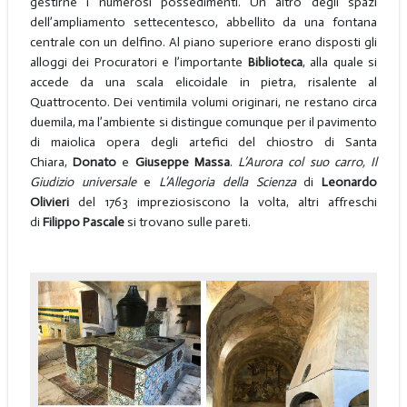
gestirne i numerosi possedimenti. Un altro degli spazi
dell’ampliamento settecentesco, abbellito da una fontana
centrale con un delfino. Al piano superiore erano disposti gli
alloggi dei Procuratori e l’importante
Biblioteca
, alla quale si
accede da una scala elicoidale in pietra, risalente al
Quattrocento. Dei ventimila volumi originari, ne restano circa
duemila, ma l’ambiente si distingue comunque per il pavimento
di maiolica opera degli artefici del chiostro di Santa
Chiara,
Donato
e
Giuseppe Massa
.
L’Aurora col suo carro, Il
Giudizio universale
e
L’Allegoria della Scienza
di
Leonardo
Olivieri
del 1763 impreziosiscono la volta, altri affreschi
di
Filippo Pascale
si trovano sulle pareti.