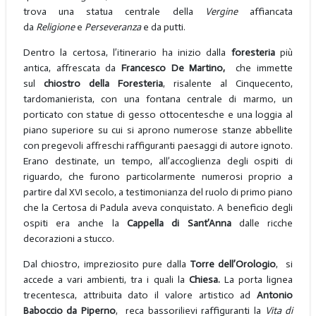
trova una statua centrale della
Vergine
affiancata
da
Religione
e
Perseveranza
e da putti.
Dentro la certosa, l’itinerario ha inizio dalla
foresteria
più
antica, affrescata da
Francesco De Martino,
che immette
sul
chiostro della Foresteria
, risalente al Cinquecento,
tardomanierista, con una fontana centrale di marmo, un
porticato con statue di gesso ottocentesche e una loggia al
piano superiore su cui si aprono numerose stanze abbellite
con pregevoli affreschi raffiguranti paesaggi di autore ignoto.
Erano destinate, un tempo, all’accoglienza degli ospiti di
riguardo, che furono particolarmente numerosi proprio a
partire dal XVI secolo, a testimonianza del ruolo di primo piano
che la Certosa di Padula aveva conquistato. A beneficio degli
ospiti era anche la
Cappella di Sant’Anna
dalle
ricche
decorazioni a stucco.
Dal chiostro, impreziosito pure dalla
Torre dell’Orologio
, si
accede a vari ambienti, tra i quali la
Chiesa.
La porta lignea
trecentesca, attribuita dato il valore artistico ad
Antonio
Baboccio da Piperno
, reca bassorilievi raffiguranti la
Vita di