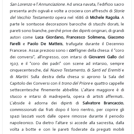
San Lorenzo
e l’
Annunciazione.
Ad unica navata, l’edificio sacro
presenta archi ogivali e volte a crociera con affreschi di
Storie
del Vecchio Testamento
opera nel 1686 di
Michele Ragolia
. A
parte le sontuose decorazioni barocche di stucchi dorati, le
pareti sono bianche, perché prive dei dipinti originari, di grandi
autori come
Luca Giordano, Francesco Solimena, Giacomo
Farelli
e
Paolo De Matteis
, trafugate durante il Decennio
Francese. Assai preziosi sono i
cori
lignei della chiesa: il “coro
dei conversi”, all’ingresso, con intarsi di
Giovanni Gallo
del
1507, e il “coro dei padri” con scene ad intarsio, sempre
cinquecentesche, dal
Nuovo Testamento
, di
Santi ed Eremiti
e
di
Martiri
. Sulla destra della chiesa si aprono la Sala del
Capitolo dei Conversi con il
trono del Priore
e quattro cappelle
settecentesche finemente abbellite. L’altare maggiore è di
stucco e intarsi di madreperla, opera di artisti affermati..
L’abside è adorna dei dipinti di
Salvatore Brancaccio
,
commissionati dai frati dopo il loro rientro, per coprire gli
spazi lasciati vuoti dalle opere rimosse durante il periodo
napoleonico. Da dietro l’altare si accede alla sacrestia, dalla
volta a botte e con le pareti foderate da pregiati mobili