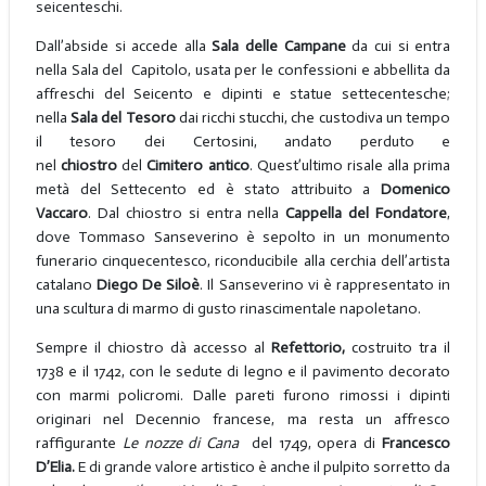
seicenteschi.
Dall’abside si accede alla
Sala delle Campane
da cui si entra
nella Sala del Capitolo, usata per le confessioni e abbellita da
affreschi del Seicento e dipinti e statue settecentesche;
nella
Sala del
Tesoro
dai ricchi stucchi, che custodiva un tempo
il tesoro dei Certosini, andato perduto e
nel
chiostro
del
Cimitero antico
. Quest’ultimo risale alla prima
metà del Settecento ed è stato attribuito a
Domenico
Vaccaro
. Dal chiostro si entra nella
Cappella del Fondatore
,
dove Tommaso Sanseverino è sepolto in un monumento
funerario cinquecentesco, riconducibile alla cerchia dell’artista
catalano
Diego De Siloè
. Il Sanseverino vi è rappresentato in
una scultura di marmo di gusto rinascimentale napoletano.
Sempre il chiostro dà accesso al
Refettorio,
costruito tra il
1738 e il 1742, con le sedute di legno e il pavimento decorato
con marmi policromi. Dalle pareti furono rimossi i dipinti
originari nel Decennio francese, ma resta un affresco
raffigurante
Le nozze di Cana
del 1749, opera di
Francesco
D’Elia.
E di grande valore artistico è anche il pulpito sorretto da