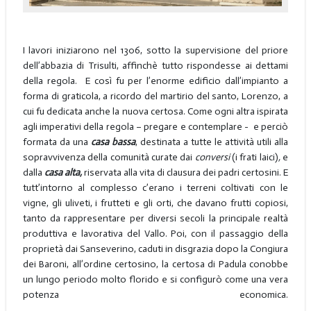
I lavori iniziarono nel 1306, sotto la supervisione del priore
dell’abbazia di Trisulti, affinchè tutto rispondesse ai dettami
della regola. E così fu per l’enorme edificio dall’impianto a
forma di graticola, a ricordo del martirio del santo, Lorenzo, a
cui fu dedicata anche la nuova certosa. Come ogni altra ispirata
agli imperativi della regola – pregare e contemplare - e perciò
formata da una
casa bassa
, destinata a tutte le attività utili alla
sopravvivenza della comunità curate dai
conversi
(i frati laici)
,
e
dalla
casa alta,
riservata alla vita di clausura dei padri certosini. E
tutt’intorno al complesso c’erano i terreni coltivati con le
vigne, gli uliveti, i frutteti e gli orti, che davano frutti copiosi,
tanto da rappresentare per diversi secoli la principale realtà
produttiva e lavorativa del Vallo. Poi, con il passaggio della
proprietà dai Sanseverino, caduti in disgrazia dopo la Congiura
dei Baroni, all’ordine certosino, la certosa di Padula conobbe
un lungo periodo molto florido e si configurò come una vera
potenza economica.