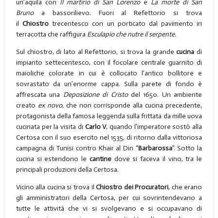
un’aquila con
Il martirio di San Lorenzo
e
La morte di San
Bruno
a bassorilievo. Fuori al Refettorio si trova
il
Chiostro
trecentesco con un porticato dal pavimento in
terracotta che raffigura
Esculapio che nutre il serpente.
Sul chiostro, di lato al Refettorio, si trova la grande
cucina
di
impianto settecentesco, con il focolare centrale guarnito di
maioliche colorate in cui è collocato l’antico bollitore e
sovrastato da un’enorme cappa. Sulla parete di fondo è
affrescata una
Deposizione di Cristo
del 1650. Un ambiente
creato
ex novo
, che non corrisponde alla cucina precedente,
protagonista della famosa leggenda sulla frittata da mille uova
cucinata per la visita di
Carlo V
, quando l’imperatore sostò alla
Certosa con il suo esercito nel 1535, di ritorno dalla vittoriosa
campagna di Tunisi contro Khair al Din “
Barbarossa
”. Sotto la
cucina si estendono le
cantine
dove si faceva il vino, tra le
principali produzioni della Certosa.
Vicino alla cucina si trova il
Chiostro dei Procuratori
, che erano
gli amministratori della Certosa, per cui sovrintendevano a
tutte le attività che vi si svolgevano e si occupavano di