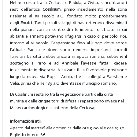
Nel percorso tra la Certosa e Padula, a Civita, s’incontrano i
resti dell’antica
Cosilinum,
primo insediamento nella zona
risalente al XII secolo a.C., fondato molto probabilmente
dagli
Enotri
. Tanti piccoli villaggi di pastori erano disseminati
nella pianura con un centro di riferimento fortificato in cui
abitanti e armenti potevano rifugiarsi in caso di pericolo. Poi,
intorno al VI secolo, l’espansione fino al luogo dove sorge
l’attuale Padula e dove sono riemersi importanti corredi
funerari. La città crebbe ancora in epoca romana, sebbene il
sostegno a Pirro e ad Annibale l’avesse fatta cadere
inizialmente in disgrazia. A salvarla fu la favorevole posizione
lungo la nuova via Popilia Annia, che la collegò a Paestum e
Velia, prima che nell’89 a.C. diventasse municipio romano.
Di Cosilinum restano tra la vegetazione parti della cinta
muraria e delle cinque torri di difesa. I reperti sono invece nel
Museo archeologico all’interno della Certosa.
Informazioni utili:
Aperto dal martedì alla domenica dalle ore 9:00 alle ore 19:30
Biglietto intero: 6€