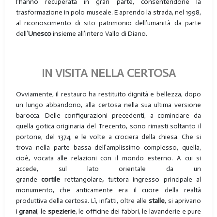
l’hanno recuperata in gran parte, consentendone la
trasformazione in polo museale. E aprendo la strada, nel 1998,
al riconoscimento di sito patrimonio dell’umanità da parte
dell’
Unesco
insieme all’intero Vallo di Diano.
IN VISITA NELLA CERTOSA
Ovviamente, il restauro ha restituito dignità e bellezza, dopo
un lungo abbandono, alla certosa nella sua ultima versione
barocca. Delle configurazioni precedenti, a cominciare da
quella gotica originaria del Trecento, sono rimasti soltanto il
portone, del 1374, e le volte a crociera della chiesa. Che si
trova nella parte bassa dell’amplissimo complesso, quella,
cioè, vocata alle relazioni con il mondo esterno. A cui si
accede, sul lato orientale da un
grande
cortile
rettangolare
,
tuttora ingresso principale al
monumento, che anticamente era il cuore della realtà
produttiva della certosa. Lì, infatti, oltre alle
stalle
, si aprivano
i
granai
, le
spezierie
, le officine dei fabbri, le lavanderie e pure