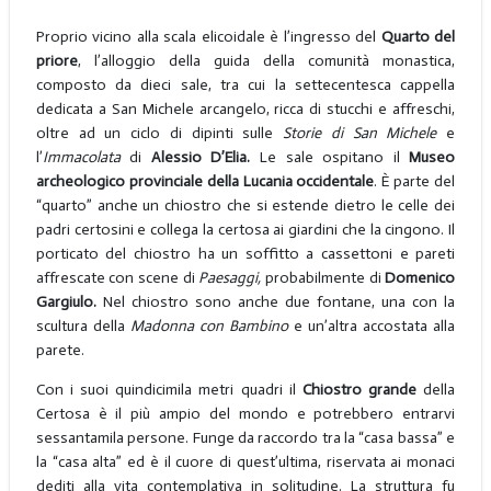
Proprio vicino alla scala elicoidale è l’ingresso del
Quarto del
priore
, l’alloggio della guida della comunità monastica,
composto da dieci sale, tra cui la settecentesca cappella
dedicata a San Michele arcangelo, ricca di stucchi e affreschi,
oltre ad un ciclo di dipinti sulle
Storie di San Michele
e
l’
Immacolata
di
Alessio D’Elia.
Le sale ospitano il
Museo
archeologico provinciale della Lucania occidentale
. È parte del
“quarto” anche un chiostro che si estende dietro le celle dei
padri certosini e collega la certosa ai giardini che la cingono. Il
porticato del chiostro ha un soffitto a cassettoni e pareti
affrescate con scene di
Paesaggi,
probabilmente di
Domenico
Gargiulo.
Nel chiostro sono anche due fontane, una con la
scultura della
Madonna con Bambino
e un’altra accostata alla
parete.
Con i suoi quindicimila metri quadri il
Chiostro grande
della
Certosa è il più ampio del mondo e potrebbero entrarvi
sessantamila persone. Funge da raccordo tra la “casa bassa” e
la “casa alta” ed è il cuore di quest’ultima, riservata ai monaci
dediti alla vita contemplativa in solitudine. La struttura fu