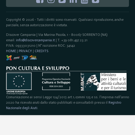
Copyright © 2026 - Tutti i diritti sono riservati. Qualsiasi riproduzione, anche
parziale, senza autorizzazione è vietata.
Discover Campania | Via Marina Piccola, 1 - 80067 SORRENTO (NA)
email:
info@discovercampania.it
| T. +39 081.497.23.21
P.IVA: 09333031210 | N° iscrizione ROC: 34142
HOME
|
PRIVACY
|
CREDITS
Comunicazione ai sensi Legge 124/2017, art.1, commi 125 e ss. l'impresa nell'anno
2020 ha ricevuto aiuti dallo stato pubblicati e consultabili presso il
Registro
Nazionale degli Aiuti
.