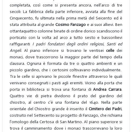
completata, così come si presenta ancora, nell’arco di tre
secoli: La fabbrica della parte inferiore, avviata alla fine del
Cinquecento, fu ultimata nella prima metà del Seicento ed è
stata attribuita al grande
Cosimo
Fanzago
e ai suoi allievi. Ben
ottantaquattro colonne binate di ordine dorico scandiscono il
porticato con la volta ad arco a tutto sesto e bassorilievi
raffiguranti
I padri fondatori degli ordini religiosi, Santi ed
Angeli
. Al piano inferiore si trovano le ventisei
celle
dei
monaci, dove trascorrono la maggior parte del tempo della
clausura. Ognuna è formata da tre o quattro ambienti e un
piccolo giardino, che i certosini coltivavano individualmente.
Tra le celle si aprivano le piccole finestre attraverso le quali
venivano consegnati i pasti agli eremiti. Vicino alla porta che
porta in biblioteca si trova una fontana di
Andrea Carrara
.
Quattro vie di pietra dividono il prato del giardino del
chiostro, al centro c’è una fontana del 1640. Nella parte
orientale del Chiostro grande è inserito il
Cimitero dei Padri
,
costruito nel Settecento su progetto di Fanzago, che richiama
l’omologo della Certosa di San Martino. Al piano superiore si
trova il camminamento dove i monaci trascorrevano la loro