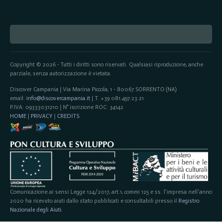
Copyright © 2026 - Tutti i diritti sono riservati. Qualsiasi riproduzione, anche
parziale, senza autorizzazione è vietata.
Discover Campania | Via Marina Piccola, 1 - 80067 SORRENTO (NA)
email:
info@discovercampania.it
| T. +39 081.497.23.21
P.IVA: 09333031210 | N° iscrizione ROC: 34142
HOME
|
PRIVACY
|
CREDITS
Comunicazione ai sensi Legge 124/2017, art.1, commi 125 e ss. l'impresa nell'anno
2020 ha ricevuto aiuti dallo stato pubblicati e consultabili presso il
Registro
Nazionale degli Aiuti
.