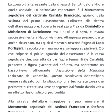
La zona più interessante della chiesa di Sant’Angelo a Nilo è
quella absidale. Di particolare importanza è il
Monumento
sepolcrale del cardinale Rainaldo Brancaccio
, gioiello della
scultura del primo Rinascimento. Collocata alla destra
dell'altare maggiore, l’opera fu realizza a Pisa da
Donatello
e
Michelozzo di
Bartolomeo
tra il 1426 e il 1428, e inviata
successivamente a Napoli via mare. All'impresa presero parte
anche alcuni aiuti, tra i quali, il maestro toscano
Pagno di Lapo
Portigiani
. Il sepolcro è in marmo e si sviluppa su più livelli. Ciò
che colpisce di più lo sguardo dell’osservatore è la cassa
sepolcrale che, sorretta da tre figure femminili (le Cariatidi),
presenta la figura giacente del defunto, ma soprattutto un
bassorilievo raffigurante l'
Assunzione della Madonna
realizzato da Donatello. Questo capolavoro donatelliano
venne realizzato con lo stiacciato, una tecnica scultorea che
permette di creare una lieve sporgenza dal fondo dando vita a
un effetto illusionistico di profondità.
Alla sinistra dell'altare maggiore si può ammirare il
Monumento sepolcrale dei cardinali Francesco e Stefano