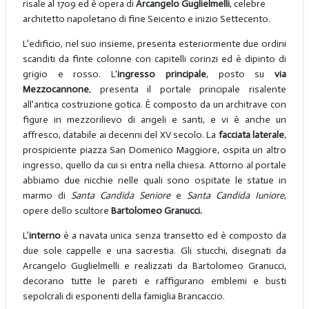
risale al 1709 ed è opera di
Arcangelo Guglielmelli
, celebre
architetto napoletano di fine Seicento e inizio Settecento.
L’edificio, nel suo insieme, presenta esteriormente due ordini
scanditi da finte colonne con capitelli corinzi ed è dipinto di
grigio e rosso. L'
ingresso principale
, posto su
via
Mezzocannone
, presenta il portale principale risalente
all'antica costruzione gotica. È composto da un architrave con
figure in mezzorilievo di angeli e santi, e vi è anche un
affresco, databile ai decenni del XV secolo. La
facciata laterale
,
prospiciente piazza San Domenico Maggiore, ospita un altro
ingresso, quello da cui si entra nella chiesa. Attorno al portale
abbiamo due nicchie nelle quali sono ospitate le statue in
marmo di
Santa Candida Seniore
e
Santa Candida Iuniore
,
opere dello scultore
Bartolomeo Granucci.
L’
interno
è a navata unica senza transetto ed è composto da
due sole cappelle e una sacrestia. Gli stucchi, disegnati da
Arcangelo Guglielmelli e realizzati da Bartolomeo Granucci,
decorano tutte le pareti e raffigurano emblemi e busti
sepolcrali di esponenti della famiglia Brancaccio.