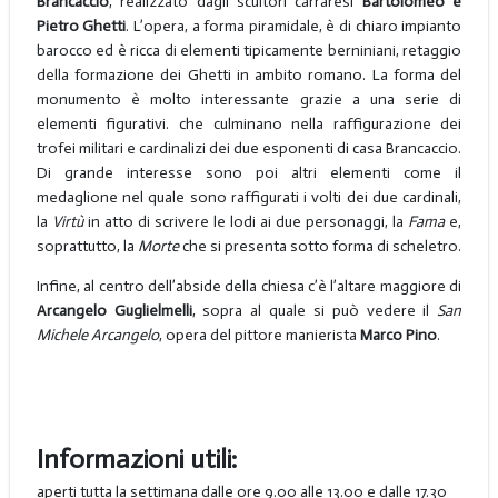
Brancaccio
, realizzato dagli scultori carraresi
Bartolomeo e
Pietro Ghetti
. L’opera, a forma piramidale, è di chiaro impianto
barocco ed è ricca di elementi tipicamente berniniani, retaggio
della formazione dei Ghetti in ambito romano. La forma del
monumento è molto interessante grazie a una serie di
elementi figurativi. che culminano nella raffigurazione dei
trofei militari e cardinalizi dei due esponenti di casa Brancaccio.
Di grande interesse sono poi altri elementi come il
medaglione nel quale sono raffigurati i volti dei due cardinali,
la
Virtù
in atto di scrivere le lodi ai due personaggi, la
Fama
e,
soprattutto, la
Morte
che si presenta sotto forma di scheletro.
Infine, al centro dell’abside della chiesa c’è l’altare maggiore di
Arcangelo Guglielmelli
, sopra al quale si può vedere il
San
Michele Arcangelo
, opera del pittore manierista
Marco Pino
.
Informazioni utili:
aperti tutta la settimana dalle ore 9.00 alle 13.00 e dalle 17.30