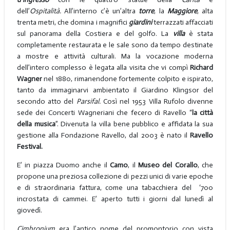
dell’
Ospitalità.
All’interno c’è un’altra
torre
, la
Maggiore
, alta
trenta metri, che domina i magnifici
giardini
terrazzati affacciati
sul panorama della Costiera e del golfo. La
villa
è stata
completamente restaurata e le sale sono da tempo destinate
a mostre e attività culturali. Ma la vocazione moderna
dell’intero complesso è legata alla visita che vi compì
Richard
Wagner
nel 1880, rimanendone fortemente colpito e ispirato,
tanto da immaginarvi ambientato il Giardino Klingsor del
secondo atto del
Parsifal.
Così nel 1953 Villa Rufolo divenne
sede dei Concerti Wagneriani che fecero di Ravello “
la città
della musica
”. Divenuta la villa bene pubblico e affidata la sua
gestione alla Fondazione Ravello, dal 2003 è nato il
Ravello
Festival.
E’ in piazza Duomo anche il
Camo
, il
Museo del Corallo
, che
propone una preziosa collezione di pezzi unici di varie epoche
e di straordinaria fattura, come una tabacchiera del ‘700
incrostata di cammei. E’ aperto tutti i giorni dal lunedì al
giovedì.
Cimbronium
era l’antico nome del promontorio con vista