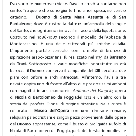
Evo sono le numerose chiese. Ravello arrivò a contarne ben
cento. Tra quelle che sono giunte fino a noi, spicca, nel centro
cittadino, il
Duomo di Santa Maria Assunta e di San
Pantaleone
, dove è custodita dal 1112 un’ampolla del sangue
del Santo, che ogni anno rinnova il miracolo della liquefazione.
Costruito nel 1086-1087 secondo il modello dell’Abbazia di
Montecassino, è una delle cattedrali più antiche d’Italia.
L’imponente portale centrale, con formelle di bronzo di
ispirazione arabo-bizantina, fu realizzato nel 1179 da
Barisano
da Trani.
Sottoposto a varie modifiche, soprattutto in età
barocca, il Duomo conserva il campanile del XIII secolo a due
piani con bifore e archi intrecciati. All’interno, l’aula a tre
navate ospita uno di fronte all’altro due preziosissimi amboni
con magnifici intarsi marmorei: l’
Ambone del Vangelo,
opera
di
Nicola di Bartolomeo da Foggia
del 1272 e un altro con la
storia del profeta Giona, di origine bizantina. Nella cripta è
collocato il
Museo dell’Opera
con urne cinerarie romane,
reliquiari paleocristiani e singoli pezzi provenienti dalle opere
del Duomo soprastante, come il busto di Sigilgaida Rufolo di
Nicola di Bartolomeo da Foggia, parti del bestiario medievale