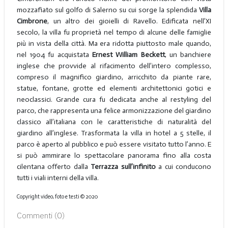
mozzafiato sul golfo di Salerno su cui sorge la splendida
Villa
Cimbrone
, un altro dei gioielli di Ravello. Edificata nell’XI
secolo, la villa fu proprietà nel tempo di alcune delle famiglie
più in vista della città. Ma era ridotta piuttosto male quando,
nel 1904 fu acquistata
Ernest William Beckett
, un banchiere
inglese che provvide al rifacimento dell’intero complesso,
compreso il magnifico giardino, arricchito da piante rare,
statue, fontane, grotte ed elementi architettonici gotici e
neoclassici. Grande cura fu dedicata anche al restyling del
parco, che rappresenta una felice armonizzazione del giardino
classico all’italiana con le caratteristiche di naturalità del
giardino all’inglese. Trasformata la villa in hotel a 5 stelle, il
parco è aperto al pubblico e può essere visitato tutto l’anno. E
si può ammirare lo spettacolare panorama fino alla costa
cilentana offerto dalla
Terrazza sull’infinito
a cui conducono
tutti i viali interni della villa.
Copyright video, foto e testi © 2020
Commenti (
0
)