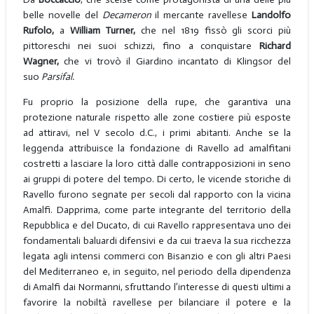
belle novelle del
Decameron
il mercante ravellese
Landolfo
Rufolo,
a
William Turner,
che nel 1819 fissò gli scorci più
pittoreschi nei suoi schizzi, fino a conquistare
Richard
Wagner,
che vi trovò il Giardino incantato di Klingsor del
suo
Parsifal.
Fu proprio la posizione della rupe, che garantiva una
protezione naturale rispetto alle zone costiere più esposte
ad attiravi, nel V secolo d.C., i primi abitanti. Anche se la
leggenda attribuisce la fondazione di Ravello ad amalfitani
costretti a lasciare la loro città dalle contrapposizioni in seno
ai gruppi di potere del tempo. Di certo, le vicende storiche di
Ravello furono segnate per secoli dal rapporto con la vicina
Amalfi. Dapprima, come parte integrante del territorio della
Repubblica e del Ducato, di cui Ravello rappresentava uno dei
fondamentali baluardi difensivi e da cui traeva la sua ricchezza
legata agli intensi commerci con Bisanzio e con gli altri Paesi
del Mediterraneo e, in seguito, nel periodo della dipendenza
di Amalfi dai Normanni, sfruttando l’interesse di questi ultimi a
favorire la nobiltà ravellese per bilanciare il potere e la