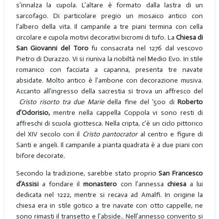
s’innalza la cupola. L’altare è formato dalla lastra di un
sarcofago. Di particolare pregio un mosaico antico con
l’albero della vita. Il campanile a tre piani termina con cella
circolare e cupola motivi decorativi bicromi di tufo. La
Chiesa di
San Giovanni del Toro
fu consacrata nel 1276 dal vescovo
Pietro di Durazzo. Vi si riuniva la nobiltà nel Medio Evo. In stile
romanico con facciata a capanna, presenta tre navate
absidate. Molto antico è l’ambone con decorazione musiva.
Accanto all’ingresso della sacrestia si trova un affresco del
Cristo risorto tra due Marie
della fine del ‘500 di
Roberto
d’Odorisio,
mentre
nella cappella Coppola vi sono resti di
affreschi di scuola giottesca. Nella cripta, c’è un ciclo pittorico
del XIV secolo con il
Cristo pantocrator
al centro e figure di
Santi e angeli. Il campanile a pianta quadrata è a due piani con
bifore decorate.
Secondo la tradizione, sarebbe stato proprio
San Francesco
d’Assisi
a fondare il
monastero
con l’annessa
chiesa
a lui
dedicata nel 1222, mentre si recava ad Amalfi. In origine la
chiesa era in stile gotico a tre navate con otto cappelle, ne
sono rimasti il transetto e l’abside.. Nell’annesso convento si