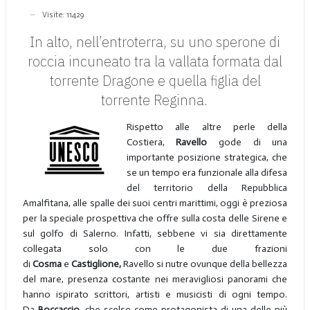
Visite: 11429
In alto, nell’entroterra, su uno sperone di
roccia incuneato tra la vallata formata dal
torrente
Dragone
e quella figlia del
torrente
Reginna.
Rispetto alle altre perle della
Costiera,
Ravello
gode di una
importante posizione strategica, che
se un tempo era funzionale alla difesa
del territorio della Repubblica
Amalfitana, alle spalle dei suoi centri marittimi, oggi è preziosa
per la speciale prospettiva che offre sulla costa delle Sirene e
sul golfo di Salerno. Infatti, sebbene vi sia direttamente
collegata solo con le due frazioni
di
Cosma
e
Castiglione,
Ravello si nutre ovunque della bellezza
del mare, presenza costante nei meravigliosi panorami che
hanno ispirato scrittori, artisti e musicisti di ogni tempo.
Da
Boccaccio
, che scelse come protagonista di una delle più