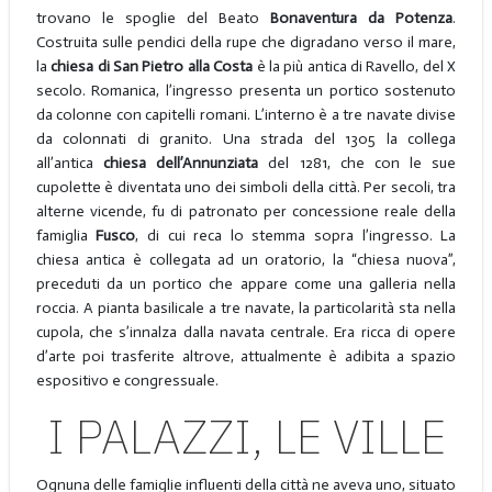
trovano le spoglie del Beato
Bonaventura da Potenza
.
Costruita sulle pendici della rupe che digradano verso il mare,
la
chiesa di
San Pietro alla Costa
è la più antica di Ravello, del X
secolo. Romanica, l’ingresso presenta un portico sostenuto
da colonne con capitelli romani. L’interno è a tre navate divise
da colonnati di granito. Una strada del 1305 la collega
all’antica
chiesa dell’Annunziata
del 1281, che con le sue
cupolette è diventata uno dei simboli della città. Per secoli, tra
alterne vicende, fu di patronato per concessione reale della
famiglia
Fusco
, di cui reca lo stemma sopra l’ingresso. La
chiesa antica è collegata ad un oratorio, la “chiesa nuova”,
preceduti da un portico che appare come una galleria nella
roccia. A pianta basilicale a tre navate, la particolarità sta nella
cupola, che s’innalza dalla navata centrale. Era ricca di opere
d’arte poi trasferite altrove, attualmente è adibita a spazio
espositivo e congressuale.
I PALAZZI, LE VILLE
Ognuna delle famiglie influenti della città ne aveva uno, situato