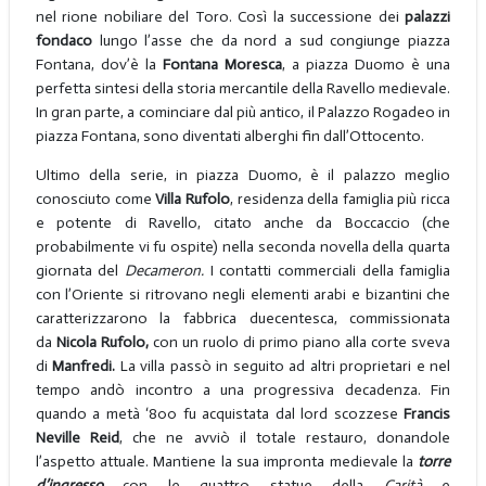
nel rione nobiliare del Toro. Così la successione dei
palazzi
fondaco
lungo l’asse che da nord a sud congiunge piazza
Fontana, dov’è la
Fontana Moresca
, a piazza Duomo è una
perfetta sintesi della storia mercantile della Ravello medievale.
In gran parte, a cominciare dal più antico, il Palazzo Rogadeo in
piazza Fontana, sono diventati alberghi fin dall’Ottocento.
Ultimo della serie, in piazza Duomo, è il palazzo meglio
conosciuto come
Villa
Rufolo
, residenza della famiglia più ricca
e potente di Ravello, citato anche da Boccaccio (che
probabilmente vi fu ospite) nella seconda novella della quarta
giornata del
Decameron.
I contatti commerciali della famiglia
con l’Oriente si ritrovano negli elementi arabi e bizantini che
caratterizzarono la fabbrica duecentesca, commissionata
da
Nicola Rufolo,
con un ruolo di primo piano alla corte sveva
di
Manfredi.
La villa passò in seguito ad altri proprietari e nel
tempo andò incontro a una progressiva decadenza. Fin
quando a metà ‘800 fu acquistata dal lord scozzese
Francis
Neville Reid
, che ne avviò il totale restauro, donandole
l’aspetto attuale. Mantiene la sua impronta medievale la
torre
d’ingresso
con le quattro statue della
Carità
e