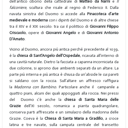
dell’antico ciborio della cattedrale di
Matteo da
Narni
e
Il
falconiere,
scultura che risale al regno di Federico II. Dalla
navata sinistra del Duomo si accede alla
Pinacoteca d’arte
medievale e moderna
con i dipinti del Duomo e di altre chiese
tra il XIV e il XIX secolo: tra cui il polittico di
Giovanni Filippo
Criscuolo
, opere di
Giovanni Angelo
e di
Giovanni Antonio
D’Amato
.
Vicino al Duomo, ancora più antica perché precedente al 1039,
è la
chiesa di Sant’Angelo dell’Ospedale
, ricavata all’interno di
una cavità naturale. Dietro la facciata a capanna incorniciata da
due colonne, si aprono due ambienti separati da un altare. La
parte più interna e più antica è chiusa da un’abside le cui pareti
si saldano con la roccia. Sull’altare un affresco raffigura
la
Madonna con Bambino
. Particolare anche il campanile a
quattro piani, alcuni dei quali appoggiati alla roccia. Nei pressi
del Duomo c’è anche la
chiesa di Santa Maria delle
Grazie
dell’XI secolo, romanica a pianta quadrangolare,
conserva parti affrescate e un simulacro della madonna delle
Grazie. Coeva è la
Chiesa di Santa Maria a Gradillo
, a croce
latina e tre navate, sulla campata centrale del transetto