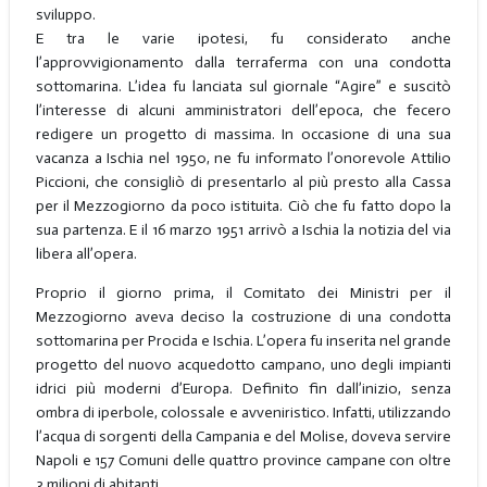
sviluppo.
E tra le varie ipotesi, fu considerato anche
l’approvvigionamento dalla terraferma con una condotta
sottomarina. L’idea fu lanciata sul giornale “Agire” e suscitò
l’interesse di alcuni amministratori dell’epoca, che fecero
redigere un progetto di massima. In occasione di una sua
vacanza a Ischia nel 1950, ne fu informato l’onorevole Attilio
Piccioni, che consigliò di presentarlo al più presto alla Cassa
per il Mezzogiorno da poco istituita. Ciò che fu fatto dopo la
sua partenza. E il 16 marzo 1951 arrivò a Ischia la notizia del via
libera all’opera.
Proprio il giorno prima, il Comitato dei Ministri per il
Mezzogiorno aveva deciso la costruzione di una condotta
sottomarina per Procida e Ischia. L’opera fu inserita nel grande
progetto del nuovo acquedotto campano, uno degli impianti
idrici più moderni d’Europa. Definito fin dall’inizio, senza
ombra di iperbole, colossale e avveniristico. Infatti, utilizzando
l’acqua di sorgenti della Campania e del Molise, doveva servire
Napoli e 157 Comuni delle quattro province campane con oltre
3 milioni di abitanti.