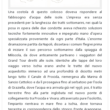
Una costola di questo colosso doveva rispondere al
fabbisogno d’acqua delle isole. L’impresa era senza
precedenti per la lunghezza dei tratti sottomarini, nei quali la
posa in opera delle due condotte aveva richiesto soluzioni
tecniche fortemente innovative e impegnato mano d’opera
specializzata proveniente da ogni parte d’Italia. L’enorme
diramazione partita da Napoli, dissetava i comuni flegrei prima
di iniziare il suo percorso sottomarino dalla spiaggia di
Miliscola, da dove anticamente partivano i viaggiatori del
Grand Tour diretti alle isole. Identiche alle tappe del loro
viaggio verso Ischia erano anche le tratte del nuovo
acquedotto: immerso ad una profondità di diciotto metri
lungo tutto il Canale di Procida, riemergeva alla Marina di
Sancio Cattolico e da lì proseguiva fino al serbatoio per l’isola
di Graziella, dove l’acqua era arrivata già nel 1956; poi, il tratto
terrestre fino alla parte inglobata nel nuovo ponte di
collegamento tra Procida e Vivara; attraversato pure l’isolotto,
l’impianto rientrava in mare fino a Ischia, dove tornava
terrestre in corrispondenza dello storico Ponte Aragonese,