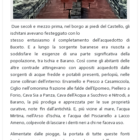
Due secoli e mezzo prima, nel borgo ai piedi del Castello, gli
ischitani avevano festeggiato con lo
stesso entusiasmo il completamento dell’acquedotto di
Buceto. E a lungo la sorgente baranese era riuscita a
soddisfare le esigenze di una parte significativa della
popolazione, tra Ischia e Barano. Così come gli abitanti delle
altre contrade attingevano con appositi acquedotti dalle
sorgenti di acque fredde e potabili presenti, perlopiù, nelle
zone collinari dell’interno: Ervaniello e Piesco a Casamicciola,
Ciglio nell’omonima frazione alle falde dell’Epomeo, Piellero a
Forio, Cava Sia a Panza, Cava dell’Acqua a Succhivo e Nitrodi, a
Barano, la più prodiga e apprezzata per le sue proprietà
curative, note fin dall’antichità. E, più vicine al mare, l’acqua
Mirtina, nell’Arso d’Ischia, e l’acqua del Pisciariello a Lacco
Ameno, colpevole di lasciare i denti neri a chi ne faceva uso.
Alimentate dalle piogge, la portata di tutte queste fonti