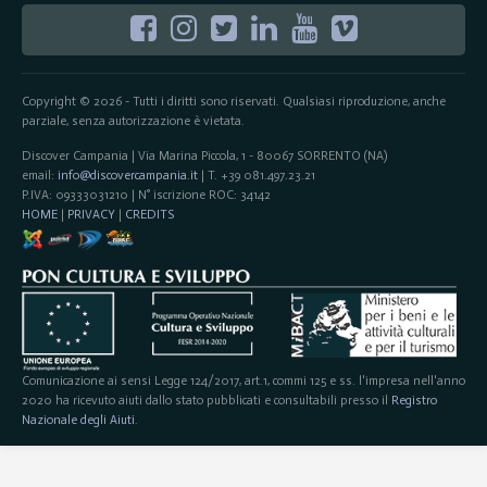
Copyright © 2026 - Tutti i diritti sono riservati. Qualsiasi riproduzione, anche
parziale, senza autorizzazione è vietata.
Discover Campania | Via Marina Piccola, 1 - 80067 SORRENTO (NA)
email:
info@discovercampania.it
| T. +39 081.497.23.21
P.IVA: 09333031210 | N° iscrizione ROC: 34142
HOME
|
PRIVACY
|
CREDITS
Comunicazione ai sensi Legge 124/2017, art.1, commi 125 e ss. l'impresa nell'anno
2020 ha ricevuto aiuti dallo stato pubblicati e consultabili presso il
Registro
Nazionale degli Aiuti
.