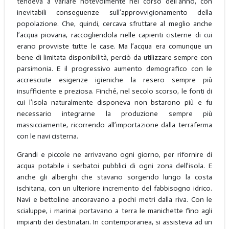
tendeva a variare notevolmente nel corso dell’anno, con
inevitabili conseguenze sull’approvvigionamento della
popolazione. Che, quindi, cercava sfruttare al meglio anche
l’acqua piovana, raccogliendola nelle capienti cisterne di cui
erano provviste tutte le case. Ma l’acqua era comunque un
bene di limitata disponibilità, perciò da utilizzare sempre con
parsimonia. E il progressivo aumento demografico con le
accresciute esigenze igieniche la resero sempre più
insufficiente e preziosa. Finché, nel secolo scorso, le fonti di
cui l’isola naturalmente disponeva non bstarono più e fu
necessario integrarne la produzione sempre più
massicciamente, ricorrendo all’importazione dalla terraferma
con le navi cisterna.
Grandi e piccole ne arrivavano ogni giorno, per rifornire di
acqua potabile i serbatoi pubblici di ogni zona dell’isola. E
anche gli alberghi che stavano sorgendo lungo la costa
ischitana, con un ulteriore incremento del fabbisogno idrico.
Navi e bettoline ancoravano a pochi metri dalla riva. Con le
scialuppe, i marinai portavano a terra le manichette fino agli
impianti dei destinatari. In contemporanea, si assisteva ad un