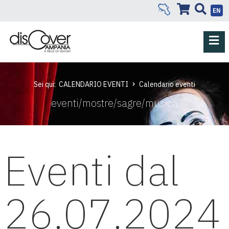
EN
Sei qui:
CALENDARIO EVENTI
Calendario eventi
eventi/mostre/sagre/musica
Eventi dal
26.07.2024