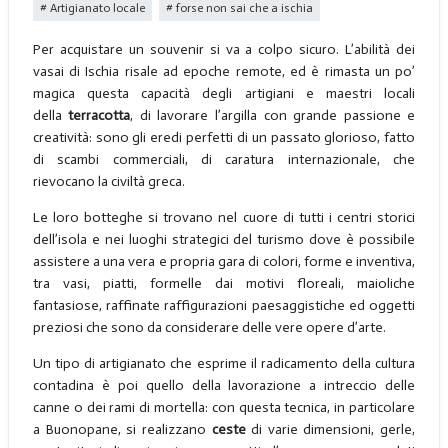
Artigianato locale
forse non sai che a ischia
Per acquistare un souvenir si va a colpo sicuro. L’abilità dei
vasai di Ischia risale ad epoche remote, ed è rimasta un po’
magica questa capacità degli artigiani e maestri locali
della
terracotta
, di lavorare l’argilla con grande passione e
creatività: sono gli eredi perfetti di un passato glorioso, fatto
di scambi commerciali, di caratura internazionale, che
rievocano la civiltà greca.
Le loro botteghe si trovano nel cuore di tutti i centri storici
dell’isola e nei luoghi strategici del turismo dove è possibile
assistere a una vera e propria gara di colori, forme e inventiva,
tra vasi, piatti, formelle dai motivi floreali, maioliche
fantasiose, raffinate raffigurazioni paesaggistiche ed oggetti
preziosi che sono da considerare delle vere opere d’arte.
Un tipo di artigianato che esprime il radicamento della cultura
contadina è poi quello della lavorazione a intreccio delle
canne o dei rami di mortella: con questa tecnica, in particolare
a Buonopane, si realizzano
ceste
di varie dimensioni, gerle,