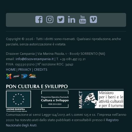
Copyright © 2026 - Tutti i diritti sono riservati. Qualsiasi riproduzione, anche
parziale, senza autorizzazione è vietata.
Discover Campania | Via Marina Piccola, 1 - 80067 SORRENTO (NA)
email:
info@discovercampania.it
| T. +39 081.497.23.21
P.IVA: 09333031210 | N° iscrizione ROC: 34142
HOME
|
PRIVACY
|
CREDITS
Comunicazione ai sensi Legge 124/2017, art.1, commi 125 e ss. l'impresa nell'anno
2020 ha ricevuto aiuti dallo stato pubblicati e consultabili presso il
Registro
Nazionale degli Aiuti
.