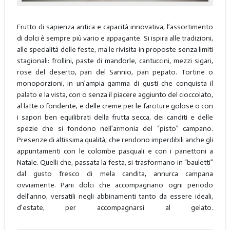
Frutto di sapienza antica e capacità innovativa, l’assortimento
di dolci è sempre più vario e appagante. Si ispira alle tradizioni,
alle specialità delle feste, ma le rivisita in proposte senza limiti
stagionali: frollini, paste di mandorle, cantuccini, mezzi sigari,
rose del deserto, pan del Sannio, pan pepato. Tortine o
monoporzioni, in un’ampia gamma di gusti che conquista il
palato e la vista, con o senza il piacere aggiunto del cioccolato,
al latte o fondente, e delle creme per le farciture golose o con
i sapori ben equilibrati della frutta secca, dei canditi e delle
spezie che si fondono nell’armonia del “pisto” campano.
Presenze di altissima qualità, che rendono imperdibili anche gli
appuntamenti con le colombe pasquali e con i panettoni a
Natale. Quelli che, passata la festa, si trasformano in “bauletti”
dal gusto fresco di mela candita, annurca campana
ovviamente. Pani dolci che accompagnano ogni periodo
dell’anno, versatili negli abbinamenti tanto da essere ideali,
d’estate, per accompagnarsi al gelato.