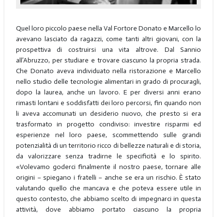
Quel loro piccolo paese nella Val Fortore Donato e Marcello lo
avevano lasciato da ragazzi, come tanti altri giovani, con la
prospettiva di costruirsi una vita altrove. Dal Sannio
all’Abruzzo, per studiare e trovare ciascuno la propria strada.
Che Donato aveva individuato nella ristorazione e Marcello
nello studio delle tecnologie alimentari in grado di procuragli,
dopo la laurea, anche un lavoro. E per diversi anni erano
rimasti lontani e soddisfatti dei loro percorsi, fin quando non
li aveva accomunati un desiderio nuovo, che presto si era
trasformato in progetto condiviso: investire risparmi ed
esperienze nel loro paese, scommettendo sulle grandi
potenzialità di un territorio ricco di bellezze naturali e di storia,
da valorizzare senza tradirne le specificità e lo spirito.
«Volevamo goderci finalmente il nostro paese, tornare alle
origini – spiegano i fratelli – anche se era un rischio. È stato
valutando quello che mancava e che poteva essere utile in
questo contesto, che abbiamo scelto di impegnarci in questa
attività, dove abbiamo portato ciascuno la propria