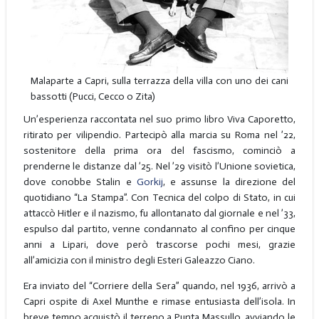
Malaparte a Capri, sulla terrazza della villa con uno dei cani
bassotti (Pucci, Cecco o Zita)
Un’esperienza raccontata nel suo primo libro Viva Caporetto,
ritirato per vilipendio. Partecipò alla marcia su Roma nel ’22,
sostenitore della prima ora del fascismo, cominciò a
prenderne le distanze dal ’25. Nel ’29 visitò l’Unione sovietica,
dove conobbe Stalin e
Gorkij
, e assunse la direzione del
quotidiano “La Stampa”. Con Tecnica del colpo di Stato, in cui
attaccò Hitler e il nazismo, fu allontanato dal giornale e nel ’33,
espulso dal partito, venne condannato al confino per cinque
anni a Lipari, dove però trascorse pochi mesi, grazie
all’amicizia con il ministro degli Esteri Galeazzo Ciano.
Era inviato del “Corriere della Sera” quando, nel 1936, arrivò a
Capri ospite di Axel Munthe e rimase entusiasta dell’isola. In
breve tempo acquistò il terreno a Punta Massullo, avviando le