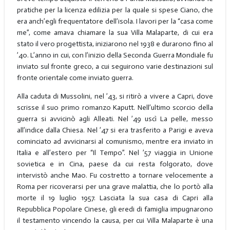
pratiche per la licenza edilizia per la quale si spese Ciano, che
era anch’egli frequentatore dell’isola. I lavori per la “casa come
me”, come amava chiamare la sua Villa Malaparte, di cui era
stato il vero progettista, iniziarono nel 1938 e durarono fino al
’40. L’anno in cui, con l’inizio della Seconda Guerra Mondiale fu
inviato sul fronte greco, a cui seguirono varie destinazioni sul
fronte orientale come inviato guerra.
Alla caduta di Mussolini, nel ’43, si ritirò a vivere a Capri, dove
scrisse il suo primo romanzo Kaputt. Nell’ultimo scorcio della
guerra si avvicinò agli Alleati. Nel ’49 uscì La pelle, messo
all’indice dalla Chiesa. Nel ’47 si era trasferito a Parigi e aveva
cominciato ad avvicinarsi al comunismo, mentre era inviato in
Italia e all’estero per “Il Tempo”. Nel ’57 viaggia in Unione
sovietica e in Cina, paese da cui resta folgorato, dove
intervistò anche Mao. Fu costretto a tornare velocemente a
Roma per ricoverarsi per una grave malattia, che lo portò alla
morte il 19 luglio 1957. Lasciata la sua casa di Capri alla
Repubblica Popolare Cinese, gli eredi di famiglia impugnarono
il testamento vincendo la causa, per cui Villa Malaparte è una