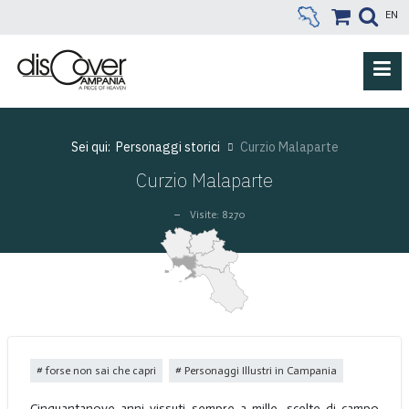
EN
Sei qui:
Personaggi storici
Curzio Malaparte
Curzio Malaparte
Visite: 8270
forse non sai che capri
Personaggi Illustri in Campania
Cinquantanove anni vissuti sempre a mille, scelte di campo