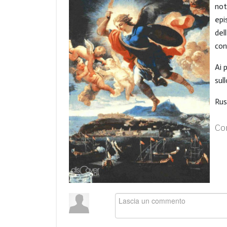
not
epi
del
con
Ai 
sul
Rus
Co