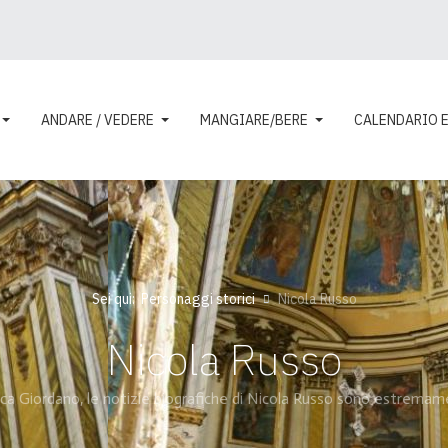
ANDARE / VEDERE
MANGIARE/BERE
CALENDARIO 
Sei qui:
Personaggi storici
Nicola Russo
Nicola Russo
Luca Giordano, le notizie biografiche di Nicola Russo sono estremam