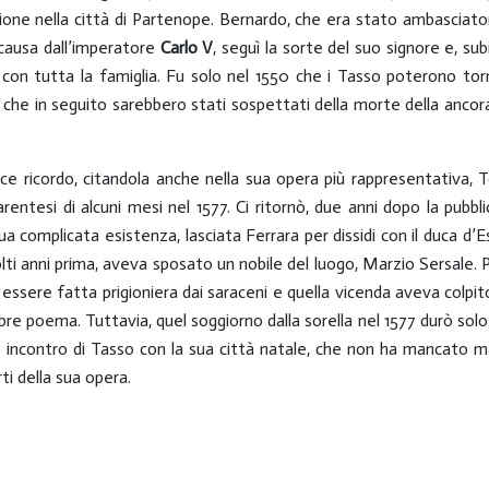
ione nella città di Partenope. Bernardo, che era stato ambasciator
causa dall’imperatore
Carlo V
, seguì la sorte del suo signore e, sub
 con tutta la famiglia. Fu solo nel 1550 che i Tasso poterono torn
e, che in seguito sarebbero stati sospettati della morte della ancor
icordo, citandola anche nella sua opera più rappresentativa, Tor
entesi di alcuni mesi nel 1577. Ci ritornò, due anni dopo la pubbl
ua complicata esistenza, lasciata Ferrara per dissidi con il duca d’Est
ti anni prima, aveva sposato un nobile del luogo, Marzio Sersale. 
 essere fatta prigioniera dai saraceni e quella vicenda aveva colp
bre poema. Tuttavia, quel soggiorno dalla sorella nel 1577 durò solo
o incontro di Tasso con la sua città natale, che non ha mancato mai 
rti della sua opera.