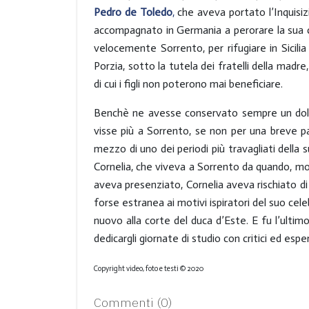
Pedro de Toledo
,
che aveva portato l’Inquisiz
accompagnato in Germania a perorare la sua 
velocemente Sorrento, per rifugiare in Sicilia
Porzia, sotto la tutela dei fratelli della madr
di cui i figli non poterono mai beneficiare.
Benchè ne avesse conservato sempre un dolce r
visse più a Sorrento, se non per una breve par
mezzo di uno dei periodi più travagliati della s
Cornelia, che viveva a Sorrento da quando, mol
aveva presenziato, Cornelia aveva rischiato di
forse estranea ai motivi ispiratori del suo cele
nuovo alla corte del duca d’Este. E fu l’ultim
dedicargli giornate di studio con critici ed espe
Copyright video, foto e testi © 2020
Commenti (
0
)