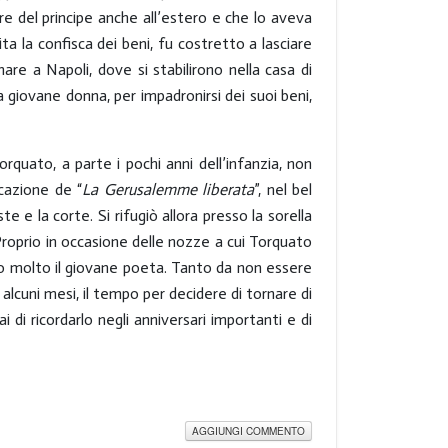
e del principe anche all’estero e che lo aveva
ita la confisca dei beni, fu costretto a lasciare
are a Napoli, dove si stabilirono nella casa di
a giovane donna, per impadronirsi dei suoi beni,
quato, a parte i pochi anni dell’infanzia, non
icazione de “
La Gerusalemme liberata
”, nel bel
e e la corte. Si rifugiò allora presso la sorella
Proprio in occasione delle nozze a cui Torquato
ito molto il giovane poeta. Tanto da non essere
 alcuni mesi, il tempo per decidere di tornare di
di ricordarlo negli anniversari importanti e di
AGGIUNGI COMMENTO