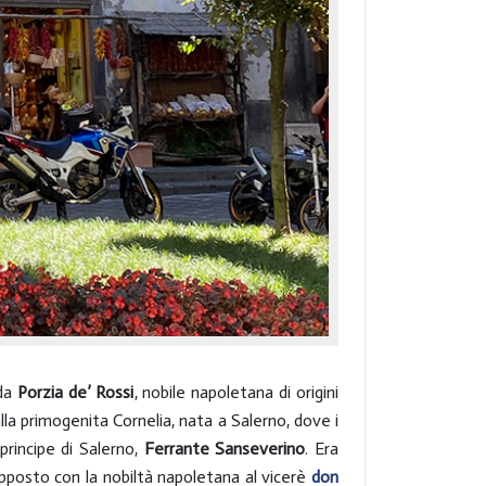
 da
Porzia de’ Rossi
, nobile napoletana di origini
lla primogenita Cornelia, nata a Salerno, dove i
principe di Salerno,
Ferrante Sanseverino
. Era
opposto con la nobiltà napoletana al vicerè
don