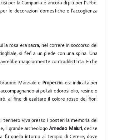
ecisi per la Campania e ancora di più per l’Urbe,
a per le decorazioni domestiche e l’accoglienza
cui la rosa era sacra, nel correre in soccorso del
nghiale, si ferì a un piede con una spina. Una
 l’avrebbe maggiormente contraddistinta. E che
ebrarono Marziale e
Properzio
, era indicata per
o accompagnando ai petali odorosi olio, resine o
, al fine di esaltare il colore rosso dei fiori,
i tennero viva presso i posteri la memoria del
nte, il grande archeologo
Amedeo Maiuri
, decise
lta fu quella intorno al tempio di Cerere, dove