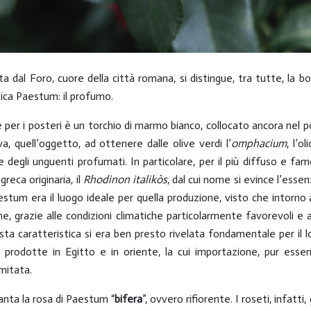
a dal Foro, cuore della città romana, si distingue, tra tutte, la 
ntica Paestum: il profumo.
 per i posteri è un torchio di marmo bianco, collocato ancora nel 
viva, quell’oggetto, ad ottenere dalle olive verdi l’
omphacium
, l’o
degli unguenti profumati. In particolare, per il più diffuso e fam
reca originaria, il
Rhodinon italikòs
, dal cui nome si evince l’es
stum era il luogo ideale per quella produzione, visto che intorno
Che, grazie alle condizioni climatiche particolarmente favorevoli e 
esta caratteristica si era ben presto rivelata fondamentale per il 
 prodotte in Egitto e in oriente, la cui importazione, pur essend
mitata.
anta la rosa di Paestum “
bifera
”, ovvero rifiorente. I roseti, infatt