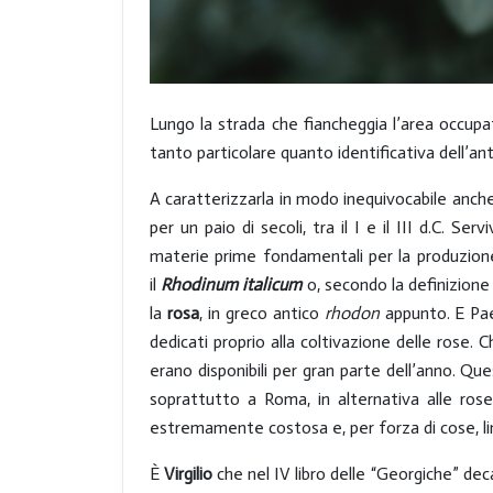
Lungo la strada che fiancheggia l’area occupat
tanto particolare quanto identificativa dell’a
A caratterizzarla in modo inequivocabile anche
per un paio di secoli, tra il I e il III d.C. Ser
materie prime fondamentali per la produzione 
il
Rhodinum italicum
o, secondo la definizione g
la
rosa
, in greco antico
rhodon
appunto. E Pae
dedicati proprio alla coltivazione delle rose. 
erano disponibili per gran parte dell’anno. Qu
soprattutto a Roma, in alternativa alle rose
estremamente costosa e, per forza di cose, li
È
Virgilio
che nel IV libro delle “Georgiche” dec