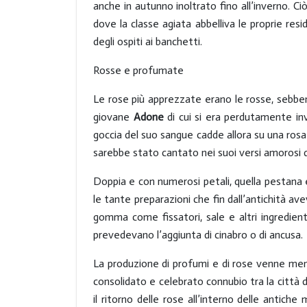
anche in autunno inoltrato fino all’inverno. Ciò
dove la classe agiata abbelliva le proprie res
degli ospiti ai banchetti.
Rosse e profumate
Le rose più apprezzate erano le rosse, sebbe
giovane
Adone
di cui si era perdutamente inv
goccia del suo sangue cadde allora su una ros
sarebbe stato cantato nei suoi versi amorosi
Doppia e con numerosi petali, quella pestan
le tante preparazioni che fin dall’antichità av
gomma come fissatori, sale e altri ingredienti 
prevedevano l’aggiunta di cinabro o di ancusa.
La produzione di profumi e di rose venne meno
consolidato e celebrato connubio tra la città de
il ritorno delle rose all’interno delle antich