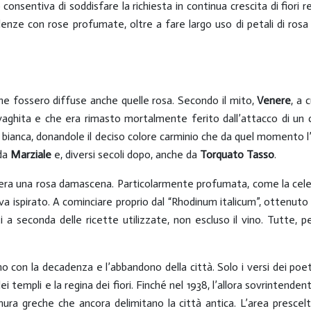
 consentiva di soddisfare la richiesta in continua crescita di fiori r
idenze con rose profumate, oltre a fare largo uso di petali di ros
ne fossero diffuse anche quelle rosa. Secondo il mito,
Venere
, a 
aghita e che era rimasto mortalmente ferito dall’attacco di un ci
a bianca, donandole il deciso colore carminio che da quel momento
 da
Marziale
e, diversi secoli dopo, anche da
Torquato Tasso
.
a era una rosa damascena. Particolarmente profumata, come la cel
eva ispirato. A cominciare proprio dal “Rhodinum italicum”, ottenut
a seconda delle ricette utilizzate, non escluso il vino. Tutte, però
 con la decadenza e l’abbandono della città. Solo i versi dei poet
i templi e la regina dei fiori. Finché nel 1938, l’allora sovrintende
e mura greche che ancora delimitano la città antica. L’area presce