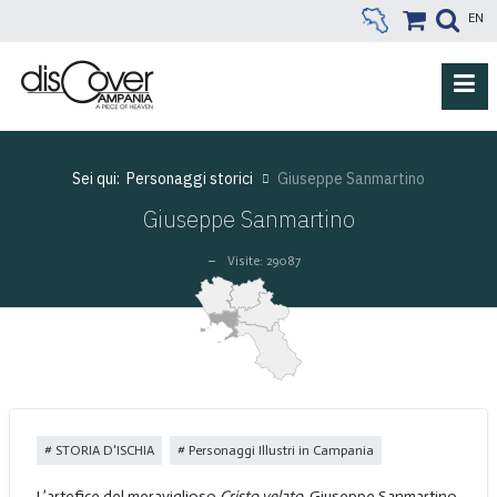
EN
Sei qui:
Personaggi storici
Giuseppe Sanmartino
Giuseppe Sanmartino
Visite: 29087
STORIA D'ISCHIA
Personaggi Illustri in Campania
L’artefice del meraviglioso
Cristo velato,
Giuseppe Sanmartino,