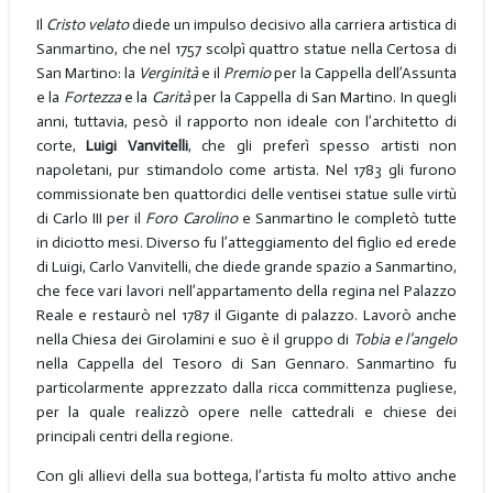
Il
Cristo velato
diede un impulso decisivo alla carriera artistica di
Sanmartino, che nel 1757 scolpì quattro statue nella Certosa di
San Martino: la
Verginità
e il
Premio
per la Cappella dell’Assunta
e la
Fortezza
e la
Carità
per la Cappella di San Martino. In quegli
anni, tuttavia, pesò il rapporto non ideale con l’architetto di
corte,
Luigi Vanvitelli
, che gli preferì spesso artisti non
napoletani, pur stimandolo come artista. Nel 1783 gli furono
commissionate ben quattordici delle ventisei statue sulle virtù
di Carlo III per il
Foro Carolino
e Sanmartino le completò tutte
in diciotto mesi. Diverso fu l’atteggiamento del figlio ed erede
di Luigi, Carlo Vanvitelli, che diede grande spazio a Sanmartino,
che fece vari lavori nell’appartamento della regina nel Palazzo
Reale e restaurò nel 1787 il Gigante di palazzo. Lavorò anche
nella Chiesa dei Girolamini e suo è il gruppo di
Tobia e
l’angelo
nella Cappella del Tesoro di San Gennaro. Sanmartino fu
particolarmente apprezzato dalla ricca committenza pugliese,
per la quale realizzò opere nelle cattedrali e chiese dei
principali centri della regione.
Con gli allievi della sua bottega, l’artista fu molto attivo anche