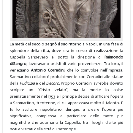
La metà del secolo segnò il suo ritorno a Napoli, in una fase di
splendore della città, dove era in corso di realizzazione la
Cappella Sansevero e, sotto la direzione di
Raimondo
di
Sangro,
lavoravano artisti di varie provenienze. Tra loro, il
veneziano
Antonio Corradini,
che lo coinvolse nell’impresa.
Sanmartino collaborò probabilmente con Corradini alle statue
della
Pudicizia
e del
Decoro.
Proprio Corradini avrebbe dovuto
scolpire un “Cristo velato”, ma la morte lo colse
prematuramente nel 1753 e il principe decise di affidare l’opera
a Sanmartino, trentenne, di cui apprezzava molto il talento. E
fu lo scultore napoletano, dunque, a creare l’opera più
significativa, complessa e particolare delle tante pur
magnifiche che adornano la Cappella, tra i luoghi d’arte più
noti e visitati della città di Partenope.