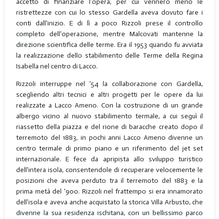
accettò di finanziare l’opera, per cui vennero meno le
ristrettezze con cui lo stesso Gardella aveva dovuto fare i
conti dall'inizio. E di lì a poco Rizzoli prese il controllo
completo dell'operazione, mentre Malcovati mantenne la
direzione scientifica delle terme. Era il 1953 quando fu avviata
la realizzazione dello stabilimento delle Terme della Regina
Isabella nel centro di Lacco.
Rizzoli interruppe nel '54 la collaborazione con Gardella,
scegliendo altri tecnici e altri progetti per le opere da lui
realizzate a Lacco Ameno. Con la costruzione di un grande
albergo vicino al nuovo stabilimento termale, a cui seguì il
riassetto della piazza e del rione di baracche creato dopo il
terremoto del 1883, in pochi anni Lacco Ameno divenne un
centro termale di primo piano e un riferimento del jet set
internazionale. E fece da apripista allo sviluppo turistico
dell'intera isola, consentendole di recuperare velocemente le
posizioni che aveva perduto tra il terremoto del 1883 e la
prima metà del '900. Rizzoli nel frattempo si era innamorato
dell’isola e aveva anche acquistato la storica Villa Arbusto, che
divenne la sua residenza ischitana, con un bellissimo parco