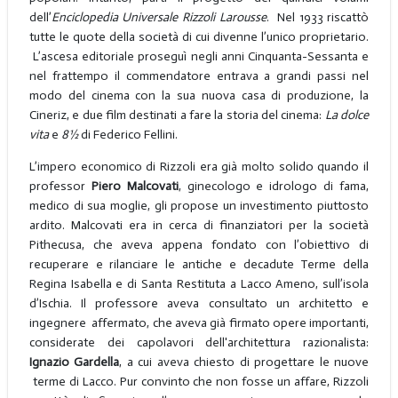
dell’
Enciclopedia Universale Rizzoli Larousse
. Nel 1933 riscattò
tutte le quote della società di cui divenne l’unico proprietario.
L’ascesa editoriale proseguì negli anni Cinquanta-Sessanta e
nel frattempo il commendatore entrava a grandi passi nel
modo del cinema con la sua nuova casa di produzione, la
Cineriz, e due film destinati a fare la storia del cinema:
La dolce
vita
e
8½
di Federico Fellini.
L’impero economico di Rizzoli era già molto solido quando il
professor
Piero Malcovati
, ginecologo e idrologo di fama,
medico di sua moglie, gli propose un investimento piuttosto
ardito. Malcovati era in cerca di finanziatori per la società
Pithecusa, che aveva appena fondato con l’obiettivo di
recuperare e rilanciare le antiche e decadute Terme della
Regina Isabella e di Santa Restituta a Lacco Ameno, sull’isola
d’Ischia. Il professore aveva consultato un architetto e
ingegnere affermato, che aveva già firmato opere importanti,
considerate dei capolavori dell'architettura razionalista:
Ignazio Gardella
, a cui aveva chiesto di progettare le nuove
terme di Lacco. Pur convinto che non fosse un affare, Rizzoli