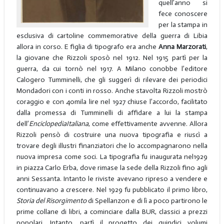
quell’anno si
fece conoscere
per la stampa in
esclusiva di cartoline commemorative della guerra di Libia
allora in corso. E figlia di tipografo era anche
Anna Marzorati
,
la giovane che Rizzoli sposò nel 1912. Nel 1915 partì per la
guerra, da cui tornò nel 1917. A Milano conobbe l’editore
Calogero Tumminelli, che gli suggerì di rilevare dei periodici
Mondadori con i conti in rosso. Anche stavolta Rizzoli mostrò
coraggio e con 40mila lire nel 1927 chiuse l’accordo, facilitato
dalla promessa di Tumminelli di affidare a lui la stampa
dell’
Enciclopedia
Italiana
, come effettivamente avvenne. Allora
Rizzoli pensò di costruire una nuova tipografia e riuscì a
trovare degli illustri finanziatori che lo accompagnarono nella
nuova impresa come soci. La tipografia fu inaugurata nel1929
in piazza Carlo Erba, dove rimase la sede della Rizzoli fino agli
anni Sessanta. Intanto le riviste avevano ripreso a vendere e
continuavano a crescere. Nel 1929 fu pubblicato il primo libro,
Storia del Risorgimento
di Spellanzon e di lì a poco partirono le
prime collane di libri, a cominciare dalla BUR, classici a prezzi
popolari. Intanto, partì il progetto dei quindici volumi