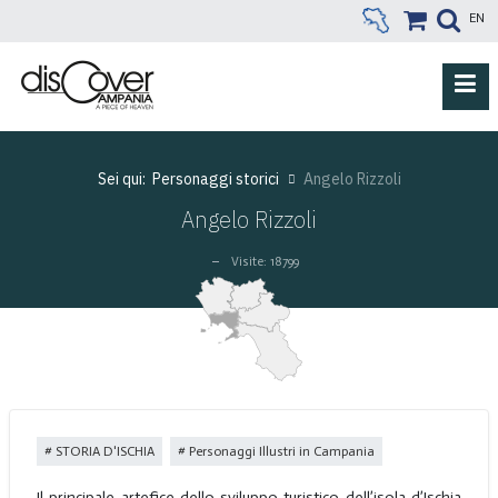
EN
Sei qui:
Personaggi storici
Angelo Rizzoli
Angelo Rizzoli
Visite: 18799
STORIA D'ISCHIA
Personaggi Illustri in Campania
Il principale artefice dello sviluppo turistico dell’isola d’Ischia