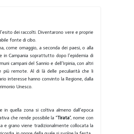
più importante fiume pugliese,
nord 
l’Ofanto. A Montella inizia a
e alt
correre verso il mare Calore
sud e
Irpino e, sempre dai Picentini, il
Vultu
 l’esito dei raccolti. Diventarono vere e proprie
Sabato e il Sele.
verde
bile fonte di cibo.
s’inn
ana, come omaggio, a seconda dei paesi, o alla
Picent
nte in Campania soprattutto dopo l’epidemia di
Comuni campani del Sannio e dell’Irpinia, con altri
più remote. Al di là delle peculiarità che li
rio interesse hanno convinto la Regione, dalla
atrimonio Unesco.
e in quella zona si coltiva almeno dall’epoca
tiva che rende possibile la “
Tirata
”, nome con
lia e grano viene tradizionalmente collocata la
ordia, in onore della quale si svolge la festa.