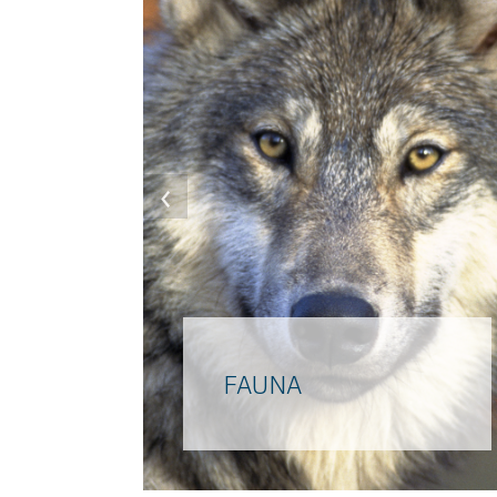
‹
FAUNA
L’animale totem della tribù
sannita che proprio da lui
mutuò il suo nome, il fiero