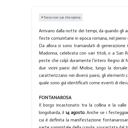
lupo grigio dell’Appennino,
hirpo, è tornato a popolare i
forse non sai che irpinia
parchi dell’Irpinia.
Arrivano dalla notte dei tempi, da quando gli ag
feste comunitarie in epoca romana, nel pieno de
Da allora si sono tramandati di generazione i
Madonna, celebrata con vari titoli, o a San R
peste che colpì duramente l’intero Regno di N
due vicini paesi del Molise, lungo la dorsal
caratterizzano nei diversi paesi, gli element
quale sono già identificati come eventi di rile
FONTANAROSA
Il borgo incastonato tra la collina e la val
longobarda, il
14 agosto.
Anche se i festeggiam
cui è definita la manifestazione fontanarosana
parte sommitale della cupola, sovrastata dal t