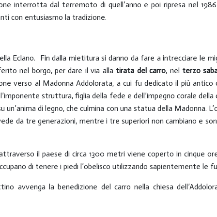
ione interrotta dal terremoto di quell’anno e poi ripresa nel 1986
anti con entusiasmo la tradizione.
ella Eclano. Fin dalla mietitura si danno da fare a intrecciare le mi
rito nel borgo, per dare il via alla
tirata del carro
, nel
terzo saba
one verso al Madonna Addolorata, a cui fu dedicato il più antico 
imponente struttura, figlia della fede e dell’impegno corale della 
 su un’anima di legno, che culmina con una statua della Madonna. L’o
ede da tre generazioni, mentre i tre superiori non cambiano e sono
so attraverso il paese di circa 1300 metri viene coperto in cinque 
occupano di tenere i piedi l’obelisco utilizzando sapientemente le f
ino avvenga la benedizione del carro nella chiesa dell’Addolorata,