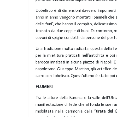
L’obelisco è di dimensioni davvero imponenti co
anno in anno vengono montati i pannelli che so
delle funi”, che hanno il compito, delicatissim
trainato da due coppie di buoi. Di contorno, ma
covoni di spighe condotti da persone del posto i
Una tradizione molto radicata, questa della fes
per la mietitura praticati nell’antichità e po
barocca innalzati in alcune piazze di Napoli. 
napoletano Giuseppe Martino, già artefice del
carro con l’obelisco. Quest’ultimo è stato poi
FLUMERI
Tra le alture della Baronia e la valle dell’U
manifestazione di fede che affonda le sue radici
mobilitata nella cerimonia della “
tirata del G