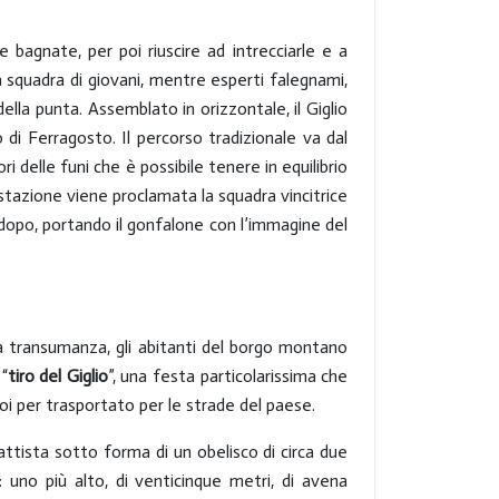
 bagnate, per poi riuscire ad intrecciarle e a
a squadra di giovani, mentre esperti falegnami,
della punta. Assemblato in orizzontale, il Giglio
o di Ferragosto. Il percorso tradizionale va dal
i delle funi che è possibile tenere in equilibrio
ifestazione viene proclamata la squadra vincitrice
no dopo, portando il gonfalone con l’immagine del
ella transumanza, gli abitanti del borgo montano
“
tiro del Giglio
”, una festa particolarissima che
 poi per trasportato per le strade del paese.
ttista sotto forma di un obelisco di circa due
: uno più alto, di venticinque metri, di avena