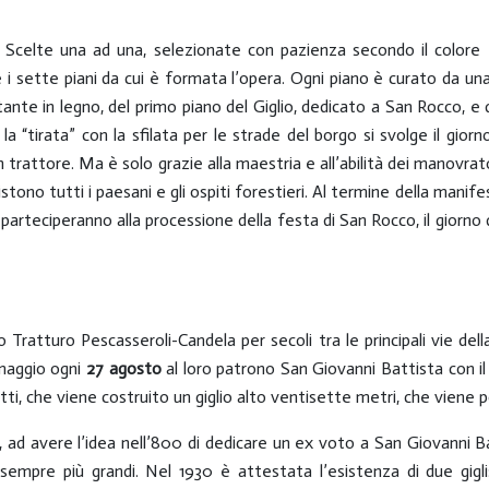
io. Scelte una ad una, selezionate con pazienza secondo il colore e
 i sette piani da cui è formata l’opera. Ogni piano è curato da un
rtante in legno, del primo piano del Giglio, dedicato a San Rocco, e 
la “tirata” con la sfilata per le strade del borgo si svolge il giorn
 trattore. Ma è solo grazie alla maestria e all’abilità dei manovrator
assistono tutti i paesani e gli ospiti forestieri. Al termine della man
ori parteciperanno alla processione della festa di San Rocco, il gior
io Tratturo Pescasseroli-Candela per secoli tra le principali vie d
omaggio ogni
27 agosto
al loro
patrono San Giovanni Battista con il 
fatti, che viene costruito un giglio alto ventisette metri, che viene
 ad avere l’idea nell’800 di dedicare un ex voto a San Giovanni Ba
sempre più grandi. Nel 1930 è attestata l’esistenza di due gigli