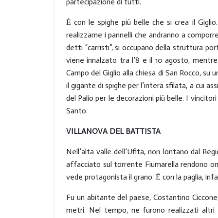
partecipazione di tutti.
Ė con le spighe più belle che si crea il Gigl
realizzarne i pannelli che andranno a comporre
detti “carristi”, si occupano della struttura po
viene innalzato tra l’8 e il 10 agosto, mentre 
Campo del Giglio alla chiesa di San Rocco, su un
il gigante di spighe per l’intera sfilata, a cui 
del Palio per le decorazioni più belle. I vincit
Santo.
VILLANOVA DEL BATTISTA
Nell’alta valle dell’Ufita, non lontano dal Reg
affacciato sul torrente Fiumarella rendono 
vede protagonista il grano. Ė con la paglia, in
Fu un abitante del paese, Costantino Ciccone,
metri. Nel tempo, ne furono realizzati altri 