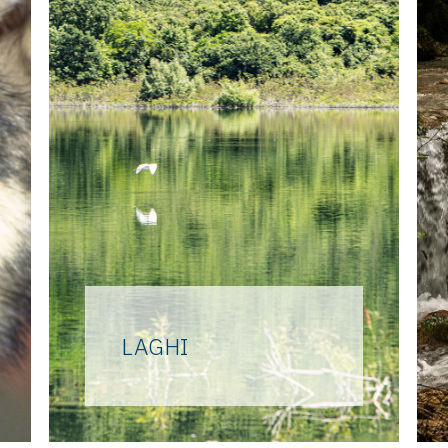
LAGHI
Nei pressi dell’antica città di
Compsa, dagli anni Settanta
del Novecento le acque