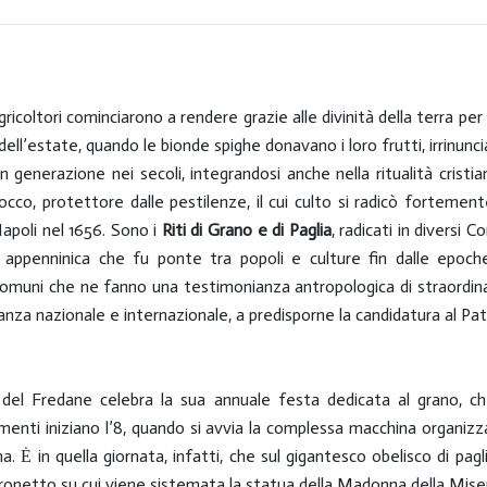
dell’Ofanto formano il lago di
Conza, mentre il lago Laceno
si estende intorno ai mille
metri nell’omonima piana
ricoltori cominciarono a rendere grazie alle divinità della terra per
sovrastata dal Monte
ll’estate, quando le bionde spighe donavano i loro frutti, irrinuncia
Cervialto.
n generazione nei secoli, integrandosi anche nella ritualità cristi
occo, protettore dalle pestilenze, il cui culto si radicò forteme
apoli nel 1656. Sono i
Riti di Grano e di Paglia
, radicati in diversi 
e appenninica che fu ponte tra popoli e culture fin dalle epoche 
i comuni che ne fanno una testimonianza antropologica di straordina
vanza nazionale e internazionale, a predisporne la candidatura al P
le del Fredane celebra la sua annuale festa dedicata al grano, ch
enti iniziano l’8, quando si avvia la complessa macchina organizza
. Ė in quella giornata, infatti, che sul gigantesco obelisco di pag
ronetto su cui viene sistemata la statua della Madonna della Miseric