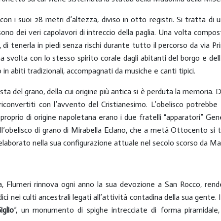
n i suoi 28 metri d’altezza, diviso in otto registri. Si tratta di 
no dei veri capolavori di intreccio della paglia. Una volta composta
o, di tenerla in piedi senza rischi durante tutto il percorso da via
 svolta con lo stesso spirito corale dagli abitanti del borgo e delle
n abiti tradizionali, accompagnati da musiche e canti tipici.
ta del grano, della cui origine più antica si è perduta la memoria. D
i riconvertiti con l’avvento del Cristianesimo. L’obelisco potrebb
E proprio di origine napoletana erano i due fratelli “apparatori” Ge
l’obelisco di grano di Mirabella Eclano, che a metà Ottocento si 
 elaborato nella sua configurazione attuale nel secolo scorso da M
fita, Flumeri rinnova ogni anno la sua devozione a San Rocco, ren
 nei culti ancestrali legati all’attività contadina della sua gente. 
iglio
”, un monumento di spighe intrecciate di forma piramidale, 